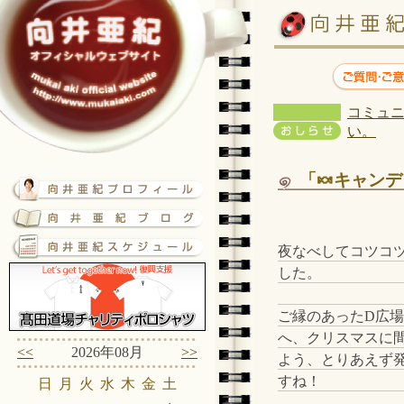
コミュニ
い。
「🍬キャンデ
夜なべしてコツコ
した。
ご縁のあったD広
へ、クリスマスに
<<
2026年08月
>>
よう、とりあえず
すね！
日
月
火
水
木
金
土