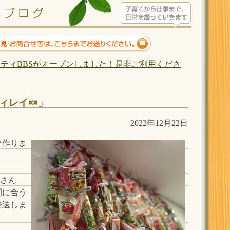
ティBBSがオープンしました！是非ご利用くださ
ィレイ🍬」
2022年12月22日
ツ作りま
場さん
間に合う
発送しま