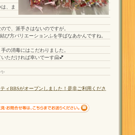
つは、ま
なので、派手さはないのですが。
の結び方バリエーションふを学ばなあかんですね。
、手の消毒にはこだわりました。
いただければ幸いでーす🤗💕
✨✨
ティBBSがオープンしました！是非ご利用くださ