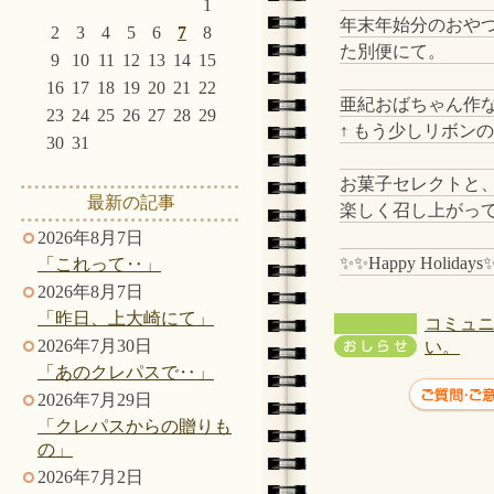
1
年末年始分のおや
2
3
4
5
6
7
8
た別便にて。
9
10
11
12
13
14
15
16
17
18
19
20
21
22
亜紀おばちゃん作
23
24
25
26
27
28
29
↑ もう少しリボン
30
31
お菓子セレクトと
最新の記事
楽しく召し上がって
2026年8月7日
✨✨Happy Holidays
「これって‥」
2026年8月7日
「昨日、上大崎にて」
コミュニ
2026年7月30日
い。
「あのクレパスで‥」
2026年7月29日
「クレパスからの贈りも
の」
2026年7月2日