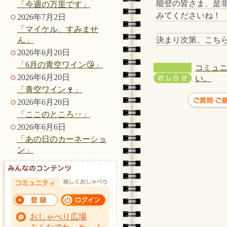
能登の皆さま、是
「今週の万里です」
みてくださいね！
2026年7月2日
「マイケル、すみませ
決まり次第、こちらの
ん」
2026年6月20日
「6月の青空ワイン😘」
コミュニ
2026年6月20日
い。
「青空ワイン🍷」
2026年6月20日
「ここのところ‥」
2026年6月6日
「あの日のカーネーショ
ン」
おしゃべり広場