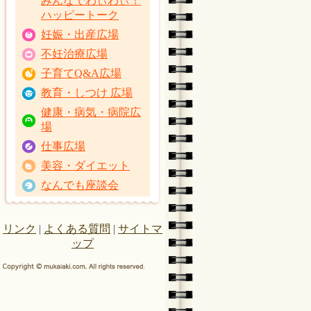
みんなでわぃわぃ！
ハッピートーク
妊娠・出産広場
不妊治療広場
子育てQ&A広場
教育・しつけ 広場
健康・病気・病院広
場
仕事広場
美容・ダイエット
なんでも座談会
リンク
|
よくある質問
|
サイトマ
ップ