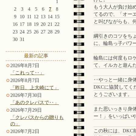
1
もう大人が負け始
2
3
4
5
6
7
8
てるので、「オー
9
10
11
12
13
14
15
と叫びながらも、
16
17
18
19
20
21
22
23
24
25
26
27
28
29
綱引きのコツをち
30
31
に、輪島っ子パワー
最新の記事
輪島には何度もロ
て、イルカと遊ん
2026年8月7日
「これって‥」
‥やっと一緒に身
2026年8月7日
DKCに協賛してく
「昨日、上大崎にて」
とうございます。
2026年7月30日
「あのクレパスで‥」
また思いっきり身体
2026年7月29日
ー！」をいっぱいや
「クレパスからの贈りも
の」
この秋には、DKC
2026年7月2日