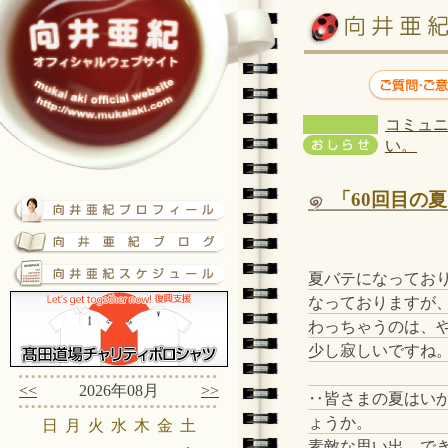
コミュニ
い。
「60回目の
夏バテになってお
なっておりますが
わっちゃうのは、
少し寂しいですね
<<
2026年08月
>>
‥皆さまの夏はい
ょうか。
日
月
火
水
木
金
土
素敵な思い出、で