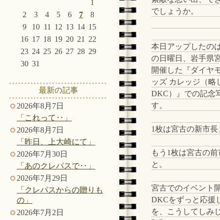
1
でしょうか。
2
3
4
5
6
7
8
9
10
11
12
13
14
15
16
17
18
19
20
21
22
本日アップしたのは
23
24
25
26
27
28
29
の日曜日、岩手県
30
31
開催した『ダイヤモ
ッズ カレッジ（略
最新の記事
DKC）』での記念
す。
2026年8月7日
「これって‥」
1枚は宮古の新市長
2026年8月7日
「昨日、上大崎にて」
もう1枚は宮古の前
2026年7月30日
と。
「あのクレパスで‥」
2026年7月29日
宮古でのイベント開
「クレパスからの贈りも
DKCをずっと応援
の」
を、こうしてしみ
2026年7月2日