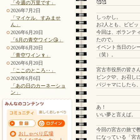
🥰🥰
「今週の万里です」
2026年7月2日
しっかし。
「マイケル、すみませ
お2人とも、ビビ
ん」
今回は、ボランテ
2026年6月20日
たので。
「6月の青空ワイン😘」
イベント当日のシ
2026年6月20日
（笑）。
「青空ワイン🍷」
2026年6月20日
宮古市役所の皆さん
「ここのところ‥」
ピンク🩷、お召し
2026年6月6日
パジャマにしたら
「あの日のカーネーショ
ン」
あ！
いい夢と言えば。
今回の宮古の旅で
おしゃべり広場
になっている「宮