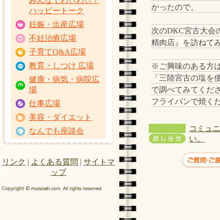
みんなでわぃわぃ！
かったので。
ハッピートーク
妊娠・出産広場
次のDKC宮古大
不妊治療広場
精肉店』を訪ねてみ
子育てQ&A広場
教育・しつけ 広場
※ご興味のある方
「三陸宮古の塩を
健康・病気・病院広
で調べてみてくだ
場
フライパンで焼く
仕事広場
美容・ダイエット
コミュニ
なんでも座談会
い。
リンク
|
よくある質問
|
サイトマ
ップ