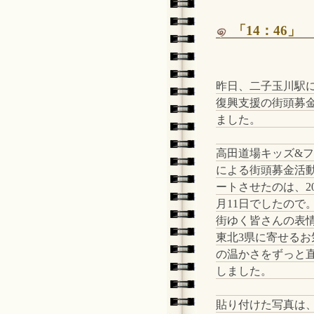
「14：46」
昨日、二子玉川駅
復興支援の街頭募
ました。
高田道場キッズ&
による街頭募金活
ートさせたのは、20
月11日でしたので
街ゆく皆さんの表
東北3県に寄せるお
の温かさをずっと
しました。
貼り付けた写真は、昨