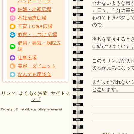
ハッピートーク
合わないような気
妊娠・出産広場
←日々、自分の暮
われてドタバタし
不妊治療広場
ので。
子育てQ&A広場
教育・しつけ 広場
復興を支援すると
健康・病気・病院広
に結びつけていま
場
仕事広場
このミサンガが切
美容・ダイエット
災地が元気になっ
なんでも座談会
まだまだ切れない
と思います。
リンク
|
よくある質問
|
サイトマ
ップ