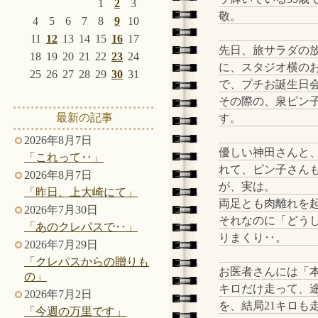
1
2
3
敬。
4
5
6
7
8
9
10
11
12
13
14
15
16
17
先日、旅サラダの
18
19
20
21
22
23
24
に、スタジオ横の
25
26
27
28
29
30
31
で、プチお誕生日
その際の、泉ピン
最新の記事
す。
2026年8月7日
優しい神田さんと
「これって‥」
れて、ピン子さんも
2026年8月7日
が、実は。
「昨日、上大崎にて」
両足とも肉離れを
2026年7月30日
それなのに「どう
「あのクレパスで‥」
りまくり‥。
2026年7月29日
「クレパスからの贈りも
お医者さんには「
の」
キロだけ走って、
2026年7月2日
を、結局21キロも
「今週の万里です」