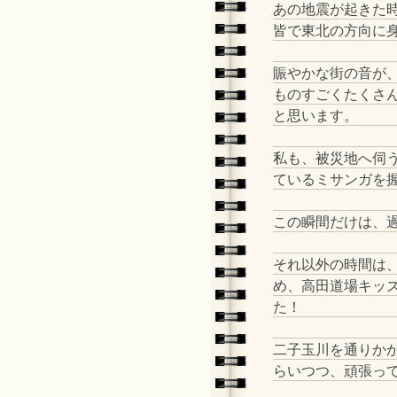
あの地震が起きた
皆で東北の方向に
賑やかな街の音が
ものすごくたくさ
と思います。
私も、被災地へ伺
ているミサンガを
この瞬間だけは、
それ以外の時間は
め、高田道場キッ
た！
二子玉川を通りか
らいつつ、頑張っ