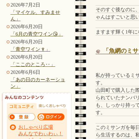
2026年7月2日
そのすぐ後なのに
「マイケル、すみませ
ゃんはすごいと思
ん」
2026年6月20日
ますます輝く1年に
「6月の青空ワイン😘」
2026年6月20日
「青空ワイン🍷」
「魚網のミサ
2026年6月20日
「ここのところ‥」
2026年6月6日
私が持っているミ
「あの日のカーネーショ
す。
ン」
山田町で購入した
られていたナンバ
も、しっかり持っ
す。
おしゃべり広場
このミサンガを毎
みんなでわぃわぃ！
ら生活するのは、