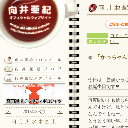
コミュニ
い。
「かっちゃんB
今日は、勝俣かっ
お誕生日です❤
何度聞いても信じ
んですけど、私と
<<
2018年03月
>>
なんですよねー。
とうとう同い年。
日
月
火
水
木
金
土
ラ輝いている53歳