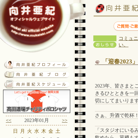
コミュニ
い。
「迎春2023」
2023年、皆さまと
きるひとときを一
切にしてまいりま
さぁ、升酒で乾杯
<<
2023年01月
>>
「スタジオにいる
日
月
火
水
木
金
土
飲めたら、菰樽も