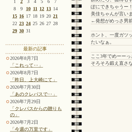
1
2
3
4
5
6
7
ぽにできちゃうー
8
9
10
11
12
13
14
美佳ちゃんが言い
15
16
17
18
19
20
21
←発想がめっさ男前
22
23
24
25
26
27
28
29
30
31
ホント、一度ガツ
たいなぁ。
最新の記事
ここ3年でめーー
2026年8月7日
そろそろ鍛え直さ
「これって‥」
2026年8月7日
「昨日、上大崎にて」
2026年7月30日
「あのクレパスで‥」
2026年7月29日
「クレパスからの贈りも
の」
2026年7月2日
「今週の万里です」