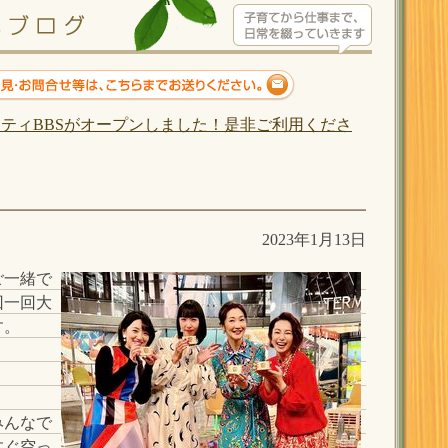
ティBBSがオープンしました！是非ご利用くださ
2023年1月13日
ご一緒で
回一回大
す。
！
みんなで
すぐ空っ