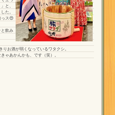
！」と、
ました。
っス😍
ッと飲み
っきりお酒が弱くなっているワタクシ。
なきゃあかんかも、です（笑）。