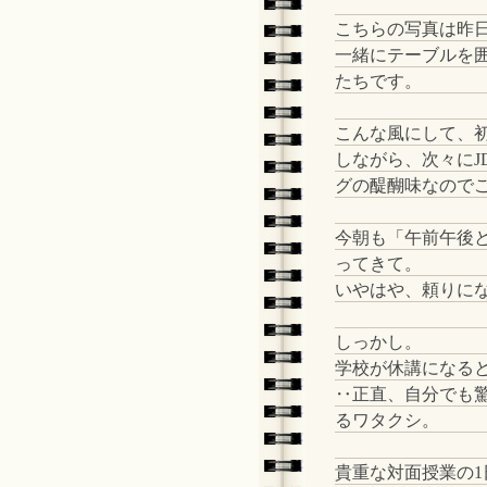
こちらの写真は昨
一緒にテーブルを
たちです。
こんな風にして、
しながら、次々に
グの醍醐味なのでご
今朝も「午前午後
ってきて。
いやはや、頼りに
しっかし。
学校が休講になる
‥正直、自分でも
るワタクシ。
貴重な対面授業の