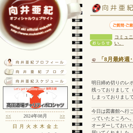
コミュニ
い。
「8月最終週
明日締め切りのレ
残っておりまして
しまっておりまし
今日は図書館へ行
<<
2024年08月
>>
っていたところへ
オーダーしておい
日
月
火
水
木
金
土
届いてくれました