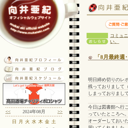
コミュニ
い。
「8月最終週
明日締め切りのレ
残っておりまして
しまっておりまし
今日は図書館へ行
<<
2024年08月
>>
っていたところへ
オーダーしておい
日
月
火
水
木
金
土
届いてくれました