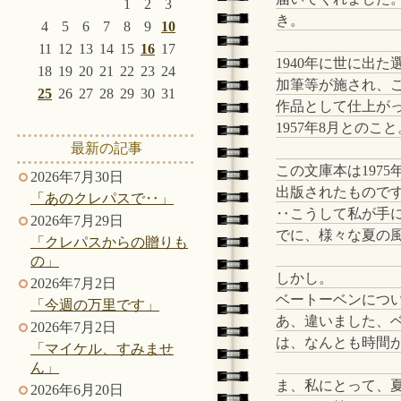
1
2
3
き。
4
5
6
7
8
9
10
11
12
13
14
15
16
17
1940年に世に出た
18
19
20
21
22
23
24
加筆等が施され、
25
26
27
28
29
30
31
作品として仕上が
1957年8月とのこと
最新の記事
この文庫本は1975
2026年7月30日
出版されたもので
「あのクレパスで‥」
‥こうして私が手
2026年7月29日
でに、様々な夏の
「クレパスからの贈りも
の」
しかし。
2026年7月2日
ベートーベンにつ
「今週の万里です」
あ、違いました、
2026年7月2日
は、なんとも時間
「マイケル、すみませ
ん」
ま、私にとって、
2026年6月20日