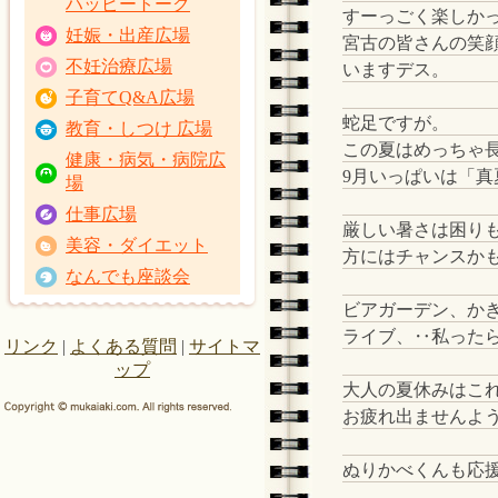
ハッピートーク
すーっごく楽しか
妊娠・出産広場
宮古の皆さんの笑
不妊治療広場
いますデス。
子育てQ&A広場
蛇足ですが。
教育・しつけ 広場
この夏はめっちゃ
健康・病気・病院広
9月いっぱいは「真
場
仕事広場
厳しい暑さは困り
美容・ダイエット
方にはチャンスかも
なんでも座談会
ビアガーデン、か
ライブ、‥私ったら
リンク
|
よくある質問
|
サイトマ
ップ
大人の夏休みはこ
お疲れ出ませんよう
ぬりかべくんも応