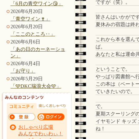
ですが（笑）。
「6月の青空ワイン😘」
2026年6月20日
皆さんはいかがで
「青空ワイン🍷」
夏休みの宿題は終
2026年6月20日
「ここのところ‥」
これから本を選ん
2026年6月6日
ば。
「あの日のカーネーショ
あなたと私は運命共
ン」
2026年6月4日
ということで。
「お守り」
やっぱり図書館へ
2026年5月29日
この本は（ベート
「🩵DKC瑞浪大会🩵」
ていきたいので。
で。
夏期スクーリング
イヤモンド キッズ
おしゃべり広場
ね！
みんなでわぃわぃ！