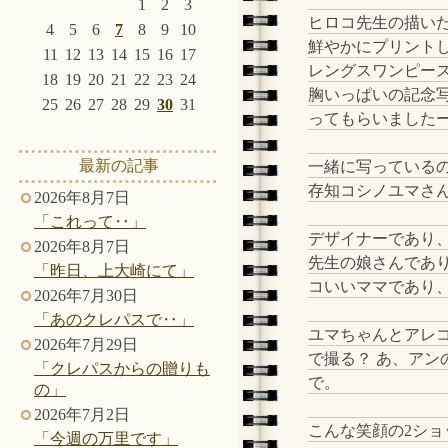
1
2
3
ヒロコ先生の描い
4
5
6
7
8
9
10
鮮やかにプリント
11
12
13
14
15
16
17
レングスワンピー
18
19
20
21
22
23
24
胸いっぱいの記念
25
26
27
28
29
30
31
ってもらいましたー
最新の記事
一緒に写っている
存知コシノユマさ
2026年8月7日
「これって‥」
デザイナーであり
2026年8月7日
先生の娘さんであ
「昨日、上大崎にて」
コいいママであり、
2026年7月30日
「あのクレパスで‥」
ユマちゃんとアレ
2026年7月29日
で撮る？ あ、ア
「クレパスからの贈りも
で。
の」
2026年7月2日
こんな笑顔の2シ
「今週の万里です」