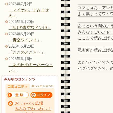
2026年7月2日
ユマちゃん、アン
「マイケル、すみませ
よく集まってワイワ
ん」
2026年6月20日
あっという間のよ
「6月の青空ワイン😘」
みんなすごいよぉ
2026年6月20日
ここまで積み上げて
「青空ワイン🍷」
2026年6月20日
私も何か積み上げな
「ここのところ‥」
2026年6月6日
またワイワイでき
「あの日のカーネーショ
ハグハグできて、め
ン」
おしゃべり広場
みんなでわぃわぃ！