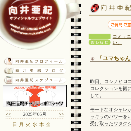
コミュニ
い。
「ユマちゃん
昨日、コシノヒロ
コレクションを観
して。
モードなオシャレ
<<
2025年05月
>>
ッキラのパワーを
受け取ったワタク
日
月
火
水
木
金
土