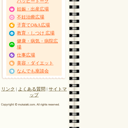
ハッピートーク
妊娠・出産広場
不妊治療広場
子育てQ&A広場
教育・しつけ 広場
健康・病気・病院広
場
仕事広場
美容・ダイエット
なんでも座談会
リンク
|
よくある質問
|
サイトマ
ップ