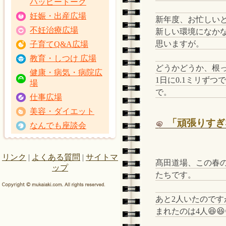
ハッピートーク
妊娠・出産広場
新年度、お忙しい
不妊治療広場
新しい環境になか
思いますが。
子育てQ&A広場
教育・しつけ 広場
どうかどうか、根
健康・病気・病院広
1日に0.1ミリず
場
で。
仕事広場
美容・ダイエット
「頑張りすぎな
なんでも座談会
リンク
|
よくある質問
|
サイトマ
髙田道場、この春
ップ
たちです。
あと2人いたのです
まれたのは4人😆😆