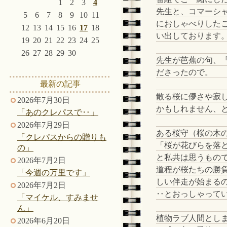
1
2
3
4
先生と、コマーシ
5
6
7
8
9
10
11
におしゃべりした
12
13
14
15
16
17
18
い出しております
19
20
21
22
23
24
25
26
27
28
29
30
先生が芭蕉の句、
ださったので。
最新の記事
散る桜に儚さや寂
2026年7月30日
かもしれません、
「あのクレパスで‥」
2026年7月29日
ある桜守（桜の木
「クレパスからの贈りも
「桜が花びらを落
の」
と私共は思うもの
2026年7月2日
道程が桜たちの勝
「今週の万里です」
しい伴走が始まる
2026年7月2日
‥とおっしゃって
「マイケル、すみませ
ん」
植物ラブ人間とし
2026年6月20日