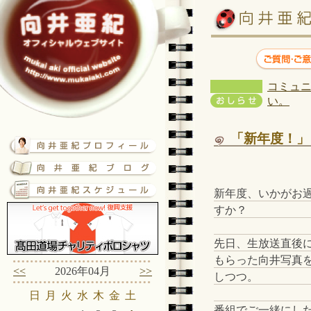
コミュニ
い。
「新年度！」
新年度、いかがお
すか？
先日、生放送直後
もらった向井写真
<<
2026年04月
>>
しつつ。
日
月
火
水
木
金
土
番組でご一緒にした