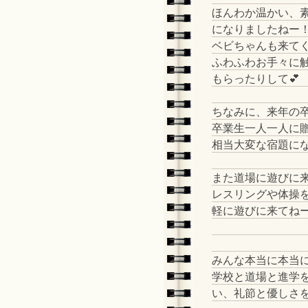
ほんわか温かい、
になりましたねー
ベビちゃんも来て
ふわふわお手々に
もらったりして💕
ちなみに、来年の卒
卒業生一人一人に
相当大変な宿題にな
また道場に遊びに
レスリングや体操
軽に遊びに来てね
みんな本当に本当
学校と道場と進学
い、礼節と優しさ