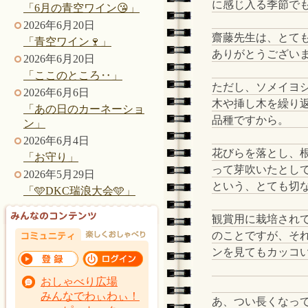
に感じ入る季節で
「6月の青空ワイン😘」
2026年6月20日
齋藤先生は、とて
「青空ワイン🍷」
ありがとうござい
2026年6月20日
「ここのところ‥」
ただし、ソメイヨ
2026年6月6日
木や挿し木を繰り
「あの日のカーネーショ
品種ですから。
ン」
2026年6月4日
花びらを落とし、
「お守り」
って芽吹いたとし
2026年5月29日
という、とても切
「🩵DKC瑞浪大会🩵」
観賞用に栽培され
のことですが、そ
ンを見てもカッコ
おしゃべり広場
みんなでわぃわぃ！
あ、つい長くなっ