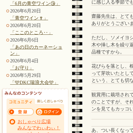
に感じ入る季節で
「6月の青空ワイン😘」
2026年6月20日
齋藤先生は、とて
「青空ワイン🍷」
ありがとうござい
2026年6月20日
「ここのところ‥」
ただし、ソメイヨ
2026年6月6日
木や挿し木を繰り
「あの日のカーネーショ
品種ですから。
ン」
2026年6月4日
花びらを落とし、
「お守り」
って芽吹いたとし
2026年5月29日
という、とても切
「🩵DKC瑞浪大会🩵」
観賞用に栽培され
のことですが、そ
ンを見てもカッコ
おしゃべり広場
みんなでわぃわぃ！
あ、つい長くなっ