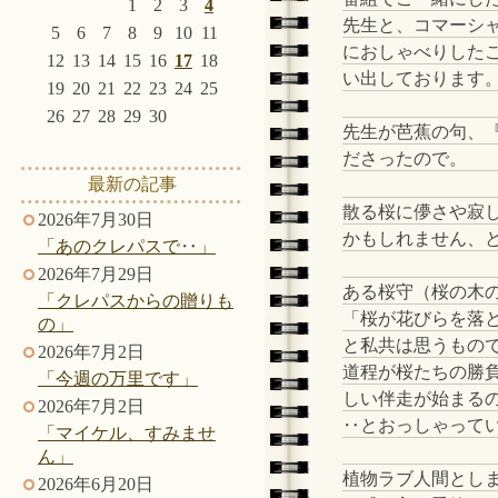
1
2
3
4
先生と、コマーシ
5
6
7
8
9
10
11
におしゃべりした
12
13
14
15
16
17
18
い出しております
19
20
21
22
23
24
25
26
27
28
29
30
先生が芭蕉の句、
ださったので。
最新の記事
散る桜に儚さや寂
2026年7月30日
かもしれません、
「あのクレパスで‥」
2026年7月29日
ある桜守（桜の木
「クレパスからの贈りも
「桜が花びらを落
の」
と私共は思うもの
2026年7月2日
道程が桜たちの勝
「今週の万里です」
しい伴走が始まる
2026年7月2日
‥とおっしゃって
「マイケル、すみませ
ん」
植物ラブ人間とし
2026年6月20日