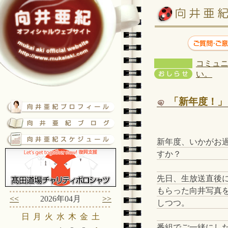
コミュニ
い。
「新年度！」
新年度、いかがお
すか？
先日、生放送直後
もらった向井写真
<<
2026年04月
>>
しつつ。
日
月
火
水
木
金
土
番組でご一緒にした