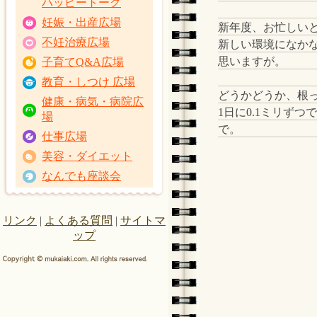
ハッピートーク
妊娠・出産広場
新年度、お忙しい
不妊治療広場
新しい環境になか
思いますが。
子育てQ&A広場
教育・しつけ 広場
どうかどうか、根
健康・病気・病院広
1日に0.1ミリず
場
で。
仕事広場
美容・ダイエット
なんでも座談会
リンク
|
よくある質問
|
サイトマ
ップ