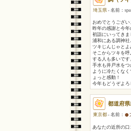
埼玉県
- 名前：spa
おめでとうござい
昨年の感謝と今年
初詣にいってきま
浦和にある調神社
ツキじんじゃとよ
そこからツキを呼
する人も多いです
手水も井戸水をつ
ように冷たくなく
ょっと感動！
今年もどうぞよろ
都道府県
- 名前：
東京都
あなたの近所の口