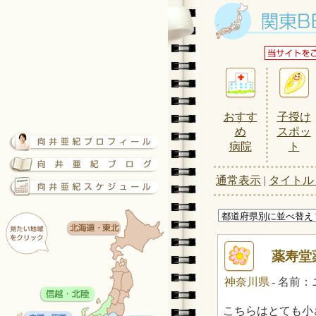
おすす
子授け
め
スポッ
病院
ト
通常表示
|
タイトル
薬寿堂
神奈川県
- 名前
こちらはとても小