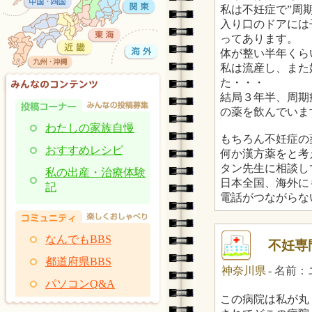
私は不妊症で”周
入り口のドアには
ってあります。
体が整い半年くら
私は流産し、また
た・・・
結局３年半、周期
の薬を飲んでいま
わたしの家族自慢
もちろん不妊症の
おすすめレシピ
何か漢方薬をと考
タン先生に相談し
私の出産・治療体験
日本全国、海外に
記
電話がつながらな
なんでもBBS
不妊専
都道府県BBS
神奈川県
- 名前
パソコンQ&A
この病院は私が丸