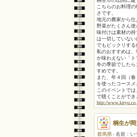
桐生市の山間に建
こちらのお料理の
さです。
地元の農家から仕
野菜がたくさん使
味付けは素材の持
は一切していない
でもビックリする
私のおすすめは、
か味わえない「ト
冬の季節でしたら
すめです。
また、年４回（春
を使ったコースメ
このイベントでは
で聴くことができ
http://www.kiryu.co.
桐生が岡
群馬県
- 名前：