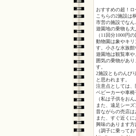
おすすめの超！ロ
こちらの2施設は
市営の施設でなん
遊園地の乗物も大人
（11回分1000
動物園は象やキリ
す。小さな水族館
遊園地は観覧車や
囲気の乗物があり
す。
2施設とものんび
と思われます。
注意点としては、
ベビーカーや車椅
（私は子供をおん
また、遠足シーズ
昔ながらの売店は
また、すぐ近くに
興味のあります方
（調子に乗ってお