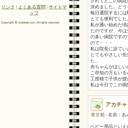
されてどこの病院
決めました。どう
リンク
|
よくある質問
|
サイトマ
毎日通院するには
ップ
とても便利でした
私が通い始めた頃
たのですが、今は
の多い病院ですの
ので・・・
私は院長に診てい
とてもやさしい先
た。
赤ちゃんがほしい
ご存知の方もいる
工授精で子供が授
私は今日でこの病
アカチャ
東京都
- 名前：
ベビー用品といえ