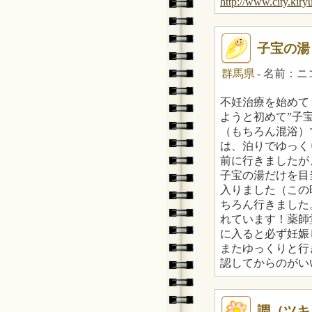
http://www.city.kiry
子宝の湯
群馬県
- 名前：
不妊治療を始めて
ようと初めて”子
（もちろん混浴）
は、泊りでゆっく
前に行きましたが
子宝の湯だけを目
入りました（この
ちろん行きました
れています！薬師
に入ると必ず妊娠
またゆっくりと行
認してからのがい
調（ツキ