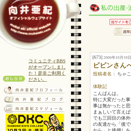
[673]
2006年10月19日(
コミュニティBBS
ピピンさん
がオープンしまし
た！是非ご利用く
投稿者名：
ちゃ
ださい。
体験記
こんばんは。
特に大変だった事
事は無かったと思
まぁしいて言えば
でも三回目の体外
の友達から「後で
から」と後押しを