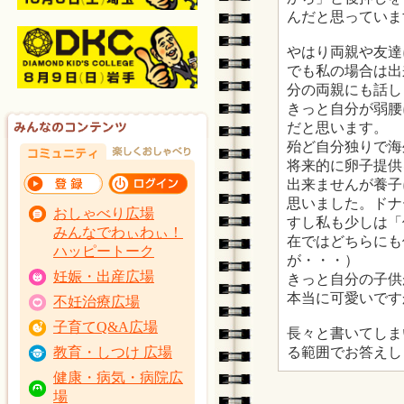
んだと思っていま
やはり両親や友達
でも私の場合は出
分の両親にも話し
きっと自分が弱腰
だと思います。
殆ど自分独りで海
将来的に卵子提供
出来ませんが養子
思いました。ドナ
おしゃべり広場
すし私も少しは「
みんなでわぃわぃ！
在ではどちらにも
ハッピートーク
が・・・）
妊娠・出産広場
きっと自分の子供
本当に可愛いです
不妊治療広場
子育てQ&A広場
長々と書いてしま
る範囲でお答えし
教育・しつけ 広場
健康・病気・病院広
場