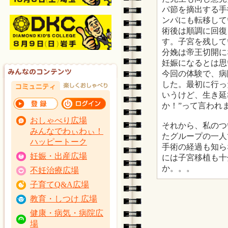
パ節を摘出する手
ンパにも転移して
術後は順調に回復
す。子宮を残して
分娩は帝王切開に
妊娠になるとは思
今回の体験で、病
した。最初に行っ
いうけど、生き延
か！”って言われ
おしゃべり広場
それから、私のつ
みんなでわぃわぃ！
たグループの一人
ハッピートーク
手術の経過も知ら
妊娠・出産広場
には子宮移植も十
か。。。
不妊治療広場
子育てQ&A広場
教育・しつけ 広場
健康・病気・病院広
場