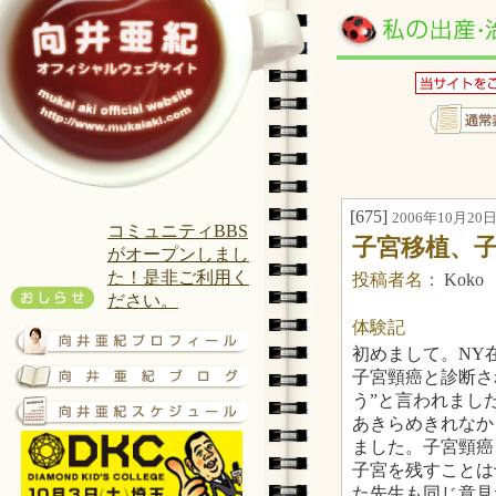
[675]
2006年10月20日(
コミュニティBBS
子宮移植、子
がオープンしまし
た！是非ご利用く
投稿者名：
Koko
ださい。
体験記
初めまして。NY
子宮頸癌と診断さ
う”と言われまし
あきらめきれなか
ました。子宮頸癌
子宮を残すことは
た先生も同じ意見