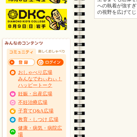
への執着が強すぎ
の視野を広げてじ
おしゃべり広場
みんなでわぃわぃ！
ハッピートーク
妊娠・出産広場
不妊治療広場
子育てQ&A広場
教育・しつけ 広場
健康・病気・病院広
場