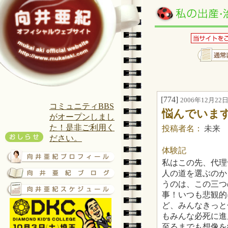
[774]
2006年12月22日(
コミュニティBBS
悩んでいま
がオープンしまし
た！是非ご利用く
投稿者名：
未来
ださい。
体験記
私はこの先、代理
人の道を選ぶのか
うのは、この三つ
事！いつも悲観的
ど、みんなきっと
もみんな必死に進
至るまでも想像を