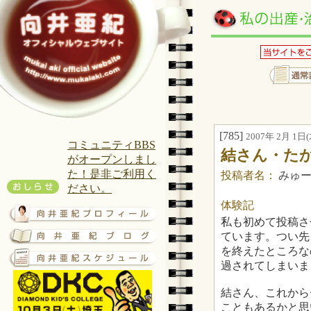
[785]
2007年 2月 1日(木
コミュニティBBS
結さん・た
がオープンしまし
た！是非ご利用く
投稿者名：
みゅ
ださい。
体験記
私も初めて投稿さ
ています。つい先
を終えたところな
過されてしまいま
結さん、これから
こともあるかと思