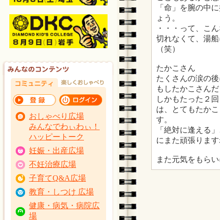
「命」を腕の中に
ょう。
・・・って、こん
切れなくて、湯船
（笑）
たかこさん
たくさんの涙の後
もしたかこさんだ
しかもたった２回
は、とてもたかこ
おしゃべり広場
す。
みんなでわぃわぃ！
「絶対に逢える」
ハッピートーク
にまた頑張ります
妊娠・出産広場
また元気をもらいに
不妊治療広場
子育てQ&A広場
教育・しつけ 広場
健康・病気・病院広
場