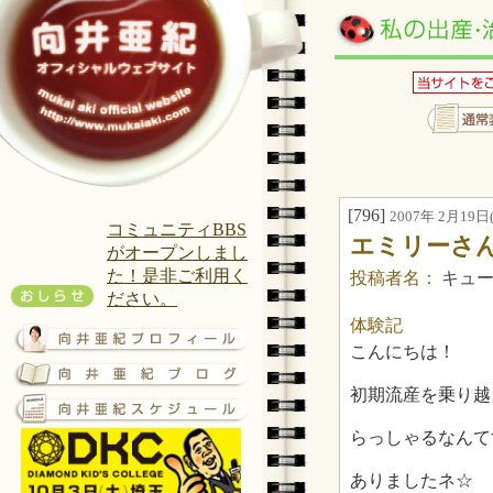
[796]
2007年 2月19日(
コミュニティBBS
エミリーさ
がオープンしまし
た！是非ご利用く
投稿者名：
キュ
ださい。
体験記
こんにちは！
初期流産を乗り越
らっしゃるなんて
ありましたネ☆