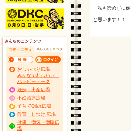
私も諦めずに頑
と思います！！！
おしゃべり広場
みんなでわぃわぃ！
ハッピートーク
妊娠・出産広場
不妊治療広場
子育てQ&A広場
教育・しつけ 広場
健康・病気・病院広
場