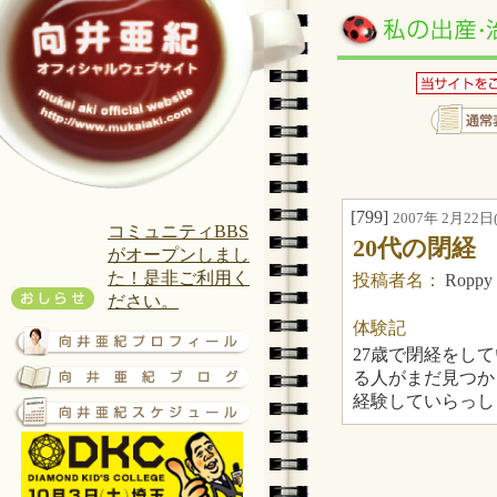
[799]
2007年 2月22日(
コミュニティBBS
20代の閉経
がオープンしまし
た！是非ご利用く
投稿者名：
Roppy
ださい。
体験記
27歳で閉経をして
る人がまだ見つか
経験していらっし