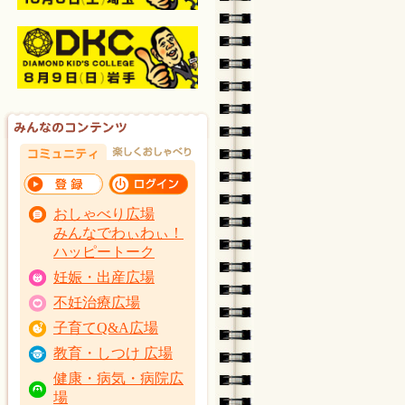
おしゃべり広場
みんなでわぃわぃ！
ハッピートーク
妊娠・出産広場
不妊治療広場
子育てQ&A広場
教育・しつけ 広場
健康・病気・病院広
場