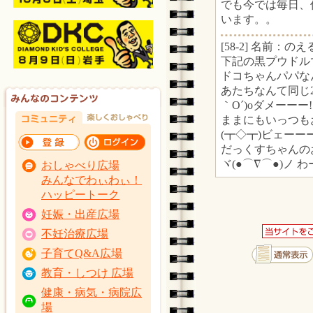
でも今では毎日、
います。。
[58-2] 名前：のえる 
下記の黒プウドル
ドコちゃんパパな
あたちなんて同じ
｀O´)oダメーーー!
ままにもいっつも
(┳◇┳)ビェーー
だっくすちゃんの
ヾ(●⌒∇⌒●)ノ 
おしゃべり広場
みんなでわぃわぃ！
ハッピートーク
妊娠・出産広場
不妊治療広場
子育てQ&A広場
教育・しつけ 広場
健康・病気・病院広
場