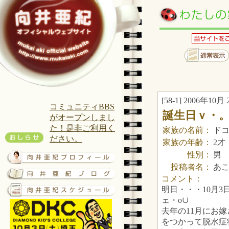
[58-1] 2006年10月 
コミュニティBBS
誕生日ｖ・。
がオープンしまし
た！是非ご利用く
家族の名前：
ド
ださい。
家族の年齢：
2才
性別：
男
投稿者名：
あ
コメント：
明日・・・10月3
ェ・o∪
去年の11月にお
をつかって脱水症