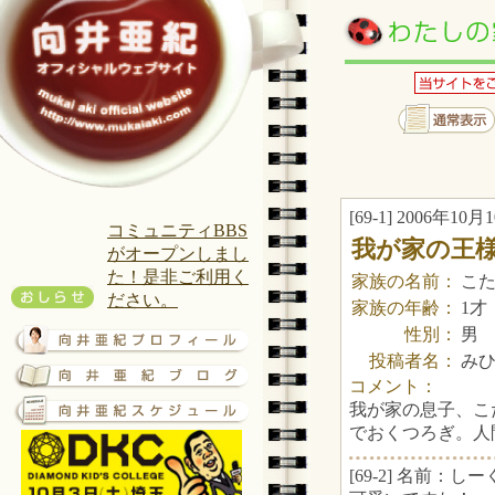
[69-1] 2006年10月1
コミュニティBBS
我が家の王
がオープンしまし
た！是非ご利用く
家族の名前：
こ
ださい。
家族の年齢：
1才
性別：
男
投稿者名：
み
コメント：
我が家の息子、こ
でおくつろぎ。人間
[69-2] 名前：しーく