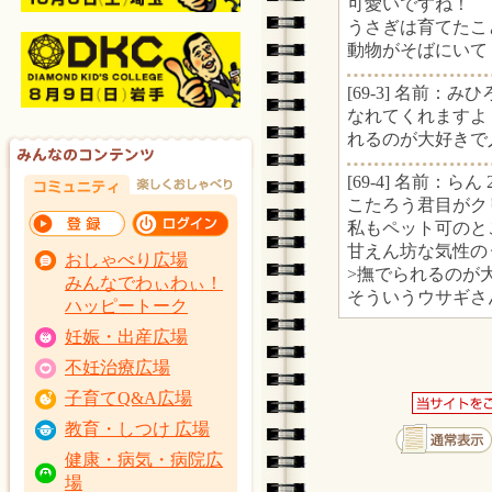
可愛いですね！
うさぎは育てたこ
動物がそばにいて
[69-3] 名前：みひろ
なれてくれますよ
れるのが大好きで
[69-4] 名前：らん 2
こたろう君目がク
私もペット可のと
甘えん坊な気性の
おしゃべり広場
>撫でられるのが
みんなでわぃわぃ！
そういうウサギさ
ハッピートーク
妊娠・出産広場
不妊治療広場
子育てQ&A広場
教育・しつけ 広場
健康・病気・病院広
場