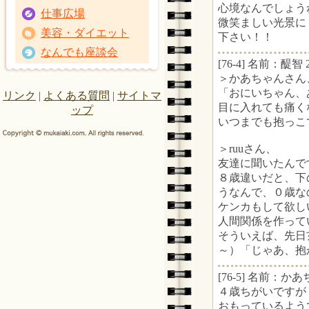
心境なんでしょう
仕事広場
微笑ましい光景に
美容・ダイエット
下さい！！
なんでも座談会
[76-4] 名前：醍智 2
＞かあちゃんさん
「おにいちゃん、
リンク
|
よくある質問
|
サイトマ
目に入れても痛く
ップ
いつまでも抱っこ
＞ruuさん、
友達に聞いたんで
８歳違いだと、下
うなんで、０歳な
ケンカもして欲し
人間関係を作ってい
そういえば、先日
～）「じゃあ、抱
[76-5] 名前：かあち
４歳ちがいですが
おもっているよう