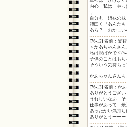
旦那は かけよ
内心 私は やっ
す
自分も 姉妹の妹
姉曰く『あんたも
あら？ おかしい
[76-12] 名前：醍智 
＞かあちゃんさん
私は親ばかです(^-
子供のことはもち
そういう気持ちっ
かあちゃんさんも
[76-13] 名前：かあ
ありがとうございます
うれしいなあ そう
仕事があって 最
あったかい気持ち
ありがとうーーー