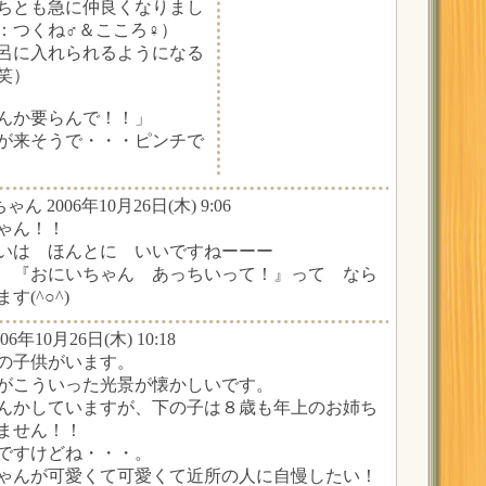
ちとも急に仲良くなりまし
：つくね♂＆こころ♀）
呂に入れられるようになる
笑）
んか要らんで！！」
が来そうで・・・ピンチで
ゃん 2006年10月26日(木) 9:06
ゃん！！
いは ほんとに いいですねーーー
 『おにいちゃん あっちいって！』って なら
(^○^)
006年10月26日(木) 10:18
の子供がいます。
がこういった光景が懐かしいです。
んかしていますが、下の子は８歳も年上のお姉ち
ません！！
ですけどね・・・。
ゃんが可愛くて可愛くて近所の人に自慢したい！