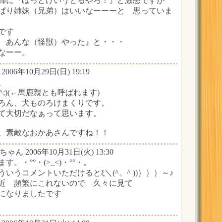
る姉に『ほっとけいうとるやろ！』と激怒ですが
ぱり姉妹（兄弟）はいいなーーーと 思っていま
です
 あんな（怪獣）やった』と・・・
なーー。
2006年10月29日(日) 19:19
、
^;)(←馬鹿親とも呼ばれます)
ろん、犬ものろけまくりです。
て大切だなぁって思います。
、素敵なおかあさんですね！！
ちゃん 2006年10月31日(火) 13:30
。・°°・(>_<)・°°・。
いうコメントいただけるとξ＼(^。^ ))）））～♪
近 頻繁にこれないので 久々に見て
になりましたです