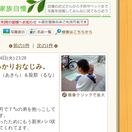
前の1件
｜
次の1件
4日(火) 23:28
っかりおなじみ。
光（あきら）＆龍那（るな）
智
月で７㌔の弟を抱っこして
す。
ったためにもう新米パパ状
てくれてます。