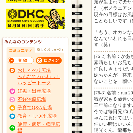
弟が生まれて犬た
た（ポメラニアン
現在の目標はお風
ことらしいです（
「もう、オカンな
なんていわれる日
す（笑）
[76-2] 名前：かあち
素晴らしいお兄ち
仲良しきょうだい
おしゃべり広場
妹ちゃんが 将来
みんなでわぃわぃ！
ないことを 願います
ハッピートーク
妊娠・出産広場
[76-3] 名前：ruu 2
我が家も８歳違い
不妊治療広場
三年前になります
子育てQ&A広場
今では毎日兄弟げ
教育・しつけ 広場
ゃんに負けてはい
仲いい時はいいん
健康・病気・病院広
陽光くん、龍那ち
場