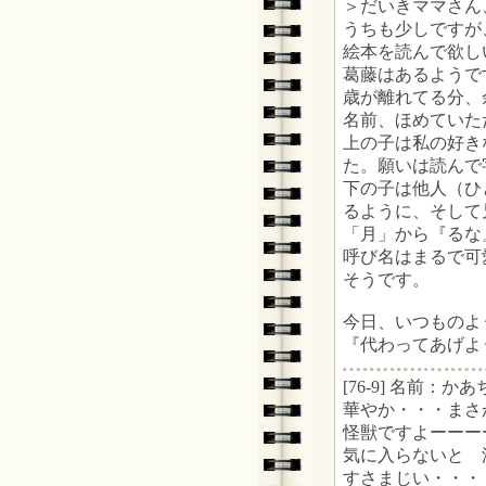
＞だいきママさん
うちも少しですが
絵本を読んで欲し
葛藤はあるようで
歳が離れてる分、
名前、ほめていた
上の子は私の好き
た。願いは読んで字の
下の子は他人（ひ
るように、そして
「月」から『るな
呼び名はまるで可
そうです。
今日、いつものよ
『代わってあげよ
[76-9] 名前：かあち
華やか・・・まさ
怪獣ですよーーー
気に入らないと 
すさまじい・・・