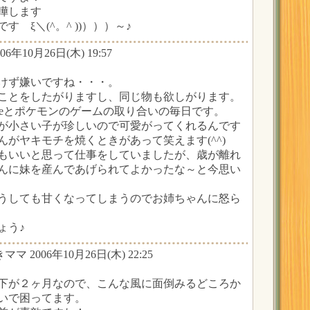
嘩します
 ξ＼(^。^ ))）））～♪
006年10月26日(木) 19:57
けず嫌いですね・・・。
ことをしたがりますし、同じ物も欲しがります。
iteとポケモンのゲームの取り合いの毎日です。
が小さい子が珍しいので可愛がってくれるんです
んがヤキモチを焼くときがあって笑えます(^^)
もいいと思って仕事をしていましたが、歳が離れ
んに妹を産んであげられてよかったな～と今思い
うしても甘くなってしまうのでお姉ちゃんに怒ら
ょう♪
ママ 2006年10月26日(木) 22:25
下が２ヶ月なので、こんな風に面倒みるどころか
いで困ってます。