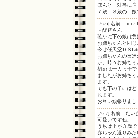
ほんと 対等に喧
７歳 ３歳の 娘です
[76-6] 名前：ruu 2
＞醍智さん
確かに下の娘は負
お姉ちゃんと同じ
今は任天堂ＤＳL
お姉ちゃんの友達
が、時々お姉ちゃ
初めは一人っ子で
ましたがお姉ちゃ
ます。
でも下の子にはど
れます。
お互い頑張りまし
[76-7] 名前：だいき
可愛いですね。
うちは上が３歳で
赤ちゃん返りみた