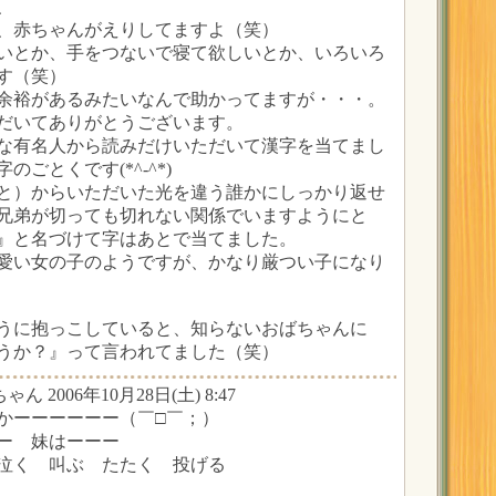
、
、赤ちゃんがえりしてますよ（笑）
いとか、手をつないで寝て欲しいとか、いろいろ
す（笑）
余裕があるみたいなんで助かってますが・・・。
だいてありがとうございます。
な有名人から読みだけいただいて漢字を当てまし
ごとくです(*^-^*)
と）からいただいた光を違う誰かにしっかり返せ
兄弟が切っても切れない関係でいますようにと
』と名づけて字はあとで当てました。
愛い女の子のようですが、かなり厳つい子になり
うに抱っこしていると、知らないおばちゃんに
うか？』って言われてました（笑）
ゃん 2006年10月28日(土) 8:47
かーーーーーー（￣□￣；）
ー 妹はーーー
泣く 叫ぶ たたく 投げる