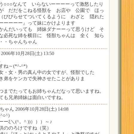
う○○○なんて いらないーーーーって激怒したり
が だだをこねる怪獣を お店や 公園で ほっ
（びびらせてついてくるように わざと 隠れた
ーーーーー』って妹にかけよります
かんだいっても 姉妹ダナーーって思うけど そ
な必死な姉を横目に 怪獣ちゃんは 全く 知ら
・・ちゃんちゃん
2006年10月28日(土) 13:50
、
～(*^-^*)
女・女・男の真ん中の女ですが、怪獣でした
き弟をケンカで失神させたことがありま
つまでたってもお姉ちゃんだなって思いますね。
ても兄弟姉妹は面白いですね。
ちゃん 2006年10月28日(土) 14:08
○^)
ξ＼(^。^ ))）））～♪
供ののろけですね（笑）