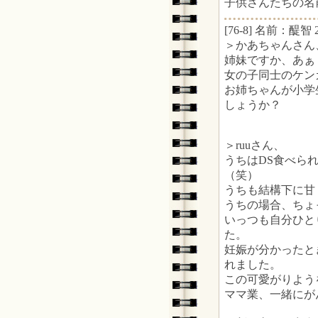
子供さんたちの名
[76-8] 名前：醍智 2
＞かあちゃんさん
姉妹ですか、あぁ
女の子同士のケン
お姉ちゃんが小学
しょうか？
＞ruuさん、
うちはDS食べら
（笑）
うちも結構下に甘
うちの場合、ちょ
いっつも自分ひと
た。
妊娠が分かったと
れました。
この可愛がりよう
ママ業、一緒にが