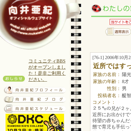
[76-1] 2006年10月2
コミュニティBBS
近所ではす
がオープンしまし
た！是非ご利用く
家族の名前：
陽
ださい。
家族の年齢：
8才
性別：
男
投稿者名：
醍
コメント：
２５㌔の兄が２ヶ
近所にお出かけで
待望の赤ちゃんだ
態で育児も手伝っ