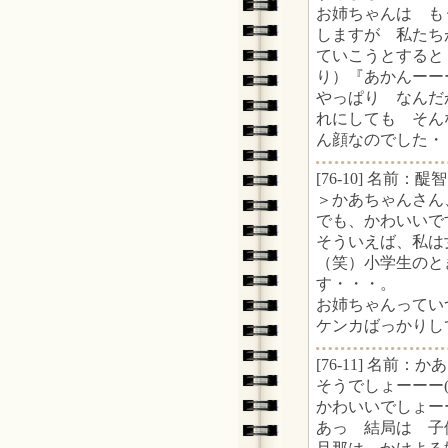
お姉ちゃんは も
しますが 私たち
ていこうとすると
り）『あかんーー
やっぱり なんだ
れにしても そん
ん顔なのでした・
[76-10] 名前：醍智 
＞かあちゃんさん
でも、かわいいですね
そういえば、私は
（笑）小学生のと
す・・・。
お姉ちゃんってい
ケンカばっかりし
[76-11] 名前：かあ
そうでしょーーー(^
かわいいでしょーーー
あっ 結局は 子