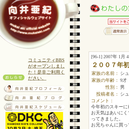
[96-1] 2007年 1月 
コミュニティBBS
２００７年
がオープンしまし
た！是非ご利用く
家族の名前：
シ
ださい。
家族の年齢：
9才
性別：
男
投稿者名：
シ
コメント：
今年初のスキーに
お天気はあいにく
ってきました。
お兄ちゃんに買っ