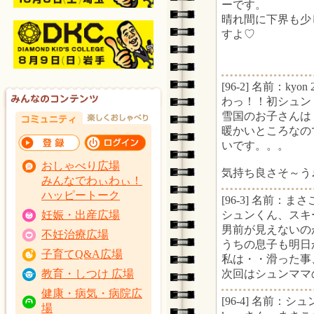
ーです。
晴れ間に下界も少
すよ♡
[96-2] 名前：kyon 
わっ！！初シュン
雪国のお子さんは
暖かいところなの
いです。。。
おしゃべり広場
気持ち良さそ～う
みんなでわぃわぃ！
ハッピートーク
[96-3] 名前：まさこ 
シュンくん、スキ
妊娠・出産広場
男前が見えないの
不妊治療広場
うちの息子も明日
子育てQ&A広場
私は・・滑った事
次回はシュンママ
教育・しつけ 広場
健康・病気・病院広
[96-4] 名前：シュン
場