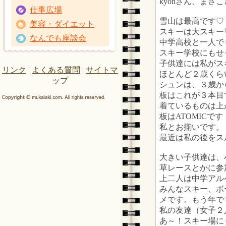
kyonさん、まさ
仕事広場
雪山は最高です♡
美容・ダイエット
スキーは大スキー
なんでも座談会
中学高校と一人で
スキー学校にもせ
子供達には私がス
リンク
|
よくある質問
|
サイトマ
ほとんど２歳くら
ップ
シュンは、３歳か
板はこれが３本目
着ているものは上か
板はATOMICです
私とお揃いです。
最近は私の後をス
大きい子供達は、
草レースとかに参
上二人は中学アル
みんなスキー、ボ
メです。もう年で
私の友達（女子２
あ～！スキー場に