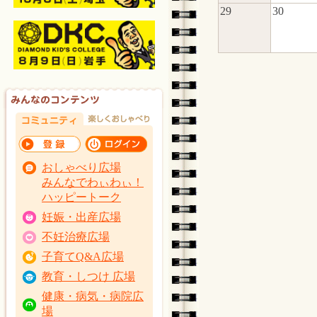
29
30
おしゃべり広場
みんなでわぃわぃ！
ハッピートーク
妊娠・出産広場
不妊治療広場
子育てQ&A広場
教育・しつけ 広場
健康・病気・病院広
場