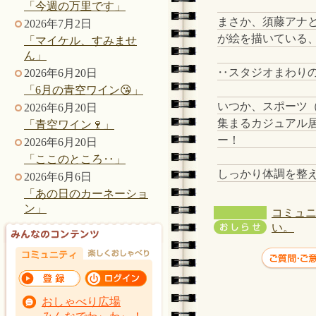
「今週の万里です」
まさか、須藤アナ
2026年7月2日
が絵を描いている
「マイケル、すみませ
ん」
‥スタジオまわり
2026年6月20日
「6月の青空ワイン😘」
いつか、スポーツ
2026年6月20日
集まるカジュアル
「青空ワイン🍷」
ー！
2026年6月20日
「ここのところ‥」
しっかり体調を整
2026年6月6日
「あの日のカーネーショ
ン」
コミュニ
い。
おしゃべり広場