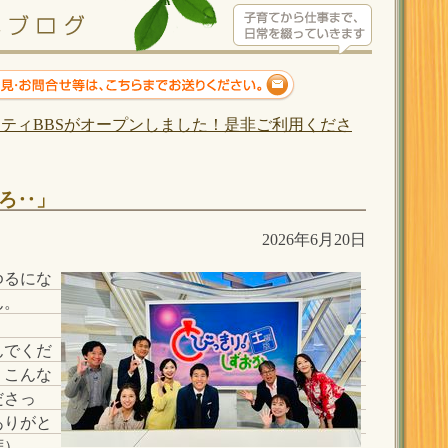
ティBBSがオープンしました！是非ご利用くださ
ろ‥」
2026年6月20日
ゆるにな
ん。
んでくだ
、こんな
ださっ
ありがと
拝）。