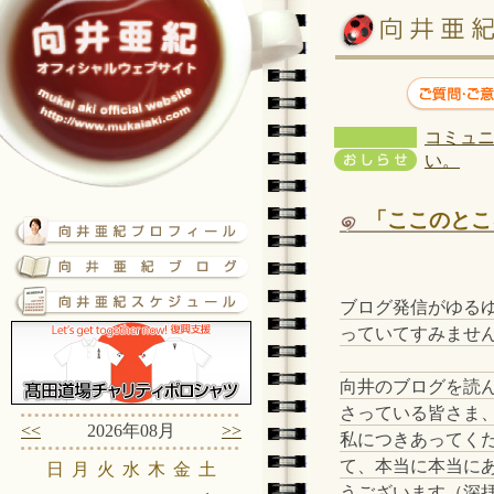
コミュニ
い。
「ここのとこ
ブログ発信がゆる
っていてすみませ
向井のブログを読
さっている皆さま
<<
2026年08月
>>
私につきあってく
て、本当に本当に
日
月
火
水
木
金
土
うございます（深