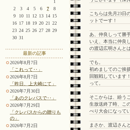
1
2
3
4
5
6
7
8
こちらは先月23日
9
10
11
12
13
14
15
ットでーす！
16
17
18
19
20
21
22
23
24
25
26
27
28
29
あ、仲良しって勝
30
31
いえ、本当に仲良
の渡辺広明さんと
最新の記事
でも。
2026年8月7日
初めましてのご挨拶
「これって‥」
回観戦しています
2026年8月7日
って。
「昨日、上大崎にて」
2026年7月30日
そこからは、紛う
「あのクレパスで‥」
生放送終了時、こ
2026年7月29日
べり大会になってい
「クレパスからの贈りも
の」
まさか、渡辺さん
2026年7月2日