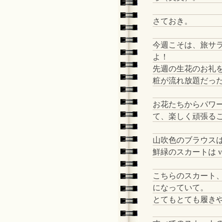
さておき。
今週こそは、旅サ
よ！
先週の生花のお礼
粧が流れ放題だっ
お花たちからパワ
て、楽しく頑張るこ
山吹色のブラウスは Lov
鮮緑のスカートは v
こちらのスカート
になっていて。
とてもとても履きや