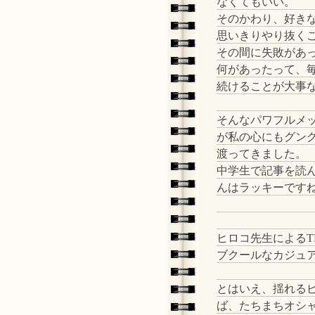
なくてもいい。
そのかわり、好き
思いきりやり抜く
その間に失敗があ
何があったって、
続けることが大事
そんなパワフルメ
が私の心にもグン
渡ってきました。
中学生で記事を読
んはラッキーですね
ヒロコ先生によるT
ブクールなカジュ
とはいえ、揺れる
ば、たちまちオシャ