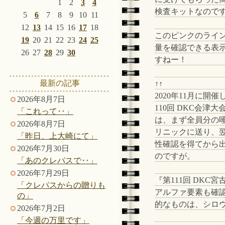
1
2
3
4
検査キットなので
5
6
7
8
9
10
11
12
13
14
15
16
17
18
このピンクのライ
19
20
21
22
23
24
25
量を確認できる表
26
27
28
29
30
すねー！
最新の記事
↑↑
2020年11月に開
2026年8月7日
110回 DKC会津大
「これって‥」
は、まず全員分の
2026年8月7日
リニックに送り、
「昨日、上大崎にて」
性確認を得てから
2026年7月30日
のですが。
「あのクレパスで‥」
2026年7月29日
『第111回 DK
「クレパスからの贈りも
アルファ要素も確
の」
的なものは、シロ
2026年7月2日
「今週の万里です」