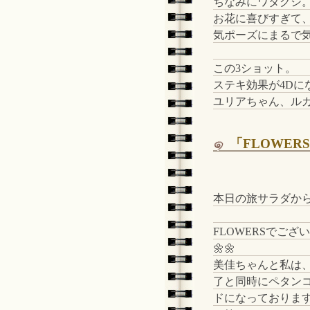
ちなみにワタクシ
お花に喜びすぎて
気ポーズにまるで気
この3ショット。
ステキ効果が4Dに
ユリアちゃん、ルカ
「FLOWERS
本日の旅サラダか
FLOWERSでござ
🌼🌼
美佳ちゃんと私は
了と同時にペタン
ドになっておりま