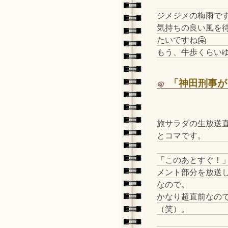
ジメジメの梅雨で
気持ちの良い風を
たいですね🤗
もう、牛歩くらい
「神田刑事が
旅サラダの生放送
とコマです。
「このあとすぐ！
メント部分を放送
なので。
かなり超直前なの
（笑）。