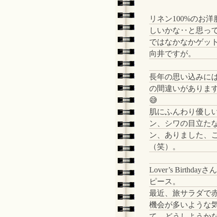
リネン100%のお洋
しいかな‥と思っ
ではなかなかゲッ
向井ですが。
長年の思い込みに
の間違いがありま
😅
肌にふんわり優し
ン、シワの目立た
ン、ありました、
（笑）。
Lover’s Birthda
ピース。
最近、旅サラダで
機会が多いような
て、どうしようか