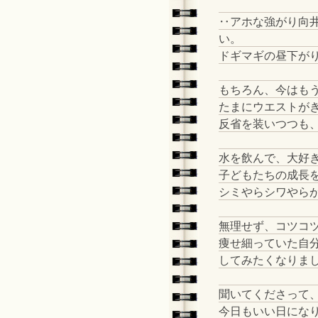
‥アホな強がり向
い。
ドギマギの昼下が
もちろん、今はも
たまにウエストが
反省を装いつつも
水を飲んで、大好
子どもたちの成長
シミやらシワやら
無理せず、コツコ
痩せ細っていた自
してみたくなりま
聞いてくださって
今日もいい日にな