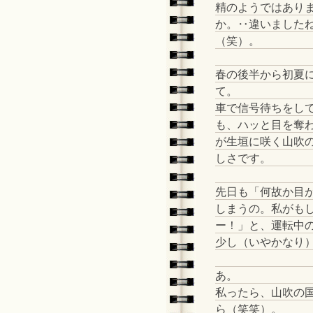
精のようではあり
か。‥違いました
（笑）。
春の後半から初夏
て。
車で信号待ちをし
も、ハッと目を奪
が生垣に咲く山吹
しさです。
先日も「何故か目
しまうの。私がも
ー！」と、運転中
少し（いやかなり
あ。
私ったら、山吹の
ら（笑笑）。