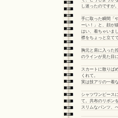
し迷ったのですが
手に取った瞬間「
ーい！」と、顔が
はい、着ちゃいま
襟をちょっと立てて
胸元と肩に入った
のラインが見た目
スカートに散りば
くれて。
実は技アリの一着
シャツワンピース
て。共布のリボン
スリムなパンツ、