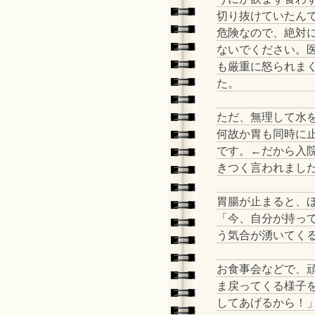
切り抜けていたん
危険なので、絶対
ないでください。
も厳重に怒られま
た。
ただ、無理して水
何故か胃も同時に
です。←だから入
きつく言われまし
胃腸が止まると、
「今、自分が持っ
う気合が湧いてく
お食事会などで、
ま戻ってくる様子
してあげるから！