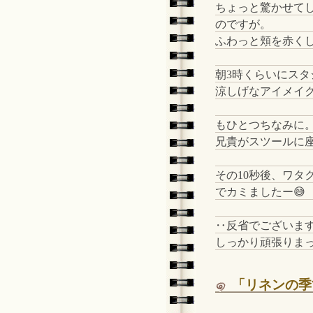
ちょっと驚かせて
のですが。
ふわっと頬を赤く
朝3時くらいにス
涼しげなアイメイク
もひとつちなみに
兄貴がスツールに
その10秒後、ワタ
でカミましたー😅
‥反省でございま
しっかり頑張りま
「リネンの季