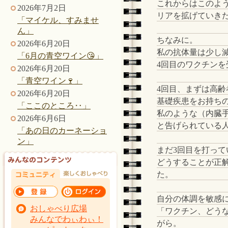
これからはこのよ
2026年7月2日
リアを拡げていき
「マイケル、すみませ
ん」
ちなみに。
2026年6月20日
私の抗体量は少し
「6月の青空ワイン😘」
4回目のワクチン
2026年6月20日
「青空ワイン🍷」
4回目、まずは高齢
2026年6月20日
基礎疾患をお持ち
「ここのところ‥」
私のような（内臓
2026年6月6日
と告げられている
「あの日のカーネーショ
ン」
まだ3回目を打っ
どうすることが正
た。
自分の体調を敏感
おしゃべり広場
「ワクチン、どう
みんなでわぃわぃ！
がら。