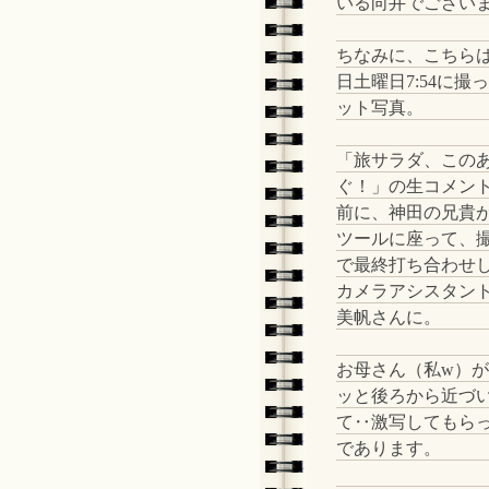
いる向井でござい
ちなみに、こちらは
日土曜日7:54に撮
ット写真。
「旅サラダ、この
ぐ！」の生コメン
前に、神田の兄貴
ツールに座って、
で最終打ち合わせ
カメラアシスタン
美帆さんに。
お母さん（私w）
ッと後ろから近づ
て‥激写してもら
であります。