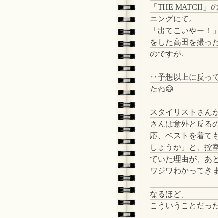
「THE MATCH」
ニングにて。
「出てこいやー！
をした高田を撮っ
のですが。
‥予想以上に反っ
たね😅
スタイリストさん
さんは意外と反る
応、ベストを着て
しょうか」と、控
ていた理由が、あ
ワジワわかってき
なるほど。
こういうことだっ