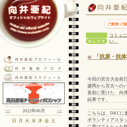
コミュニ
い。
「抗原・抗体
今回の宮古大会前
盛岡から宮古への
直前に受けた、向
結果です。
<<
2022年06月
>>
こちらは、DKCに
ボランティアスタ
日
月
火
水
木
金
土
に受けてもらった