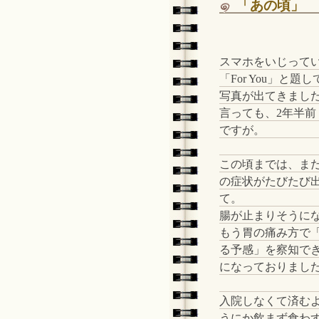
「あの頃」
スマホをいじって
「For You」と題
写真が出てきまし
言っても、2年半前
ですが。
この頃までは、ま
の症状がたびたび
て。
腸が止まりそうに
もう胃の痛み方で
る予感」を察知で
になっておりまし
入院しなくて済む
うにか飲まず食わ