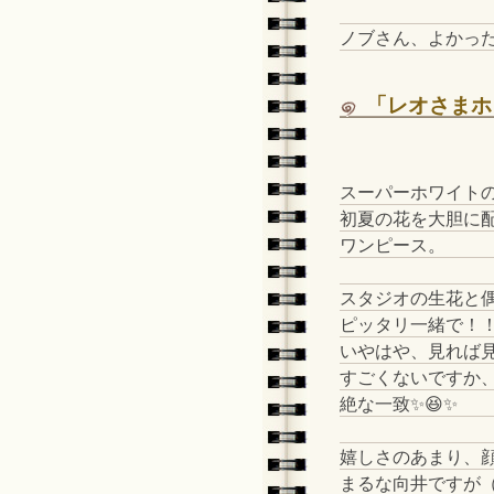
ノブさん、よかっ
「レオさまホ
スーパーホワイト
初夏の花を大胆に
ワンピース。
スタジオの生花と
ピッタリ一緒で！
いやはや、見れば
すごくないですか
絶な一致✨😆✨
嬉しさのあまり、
まるな向井ですが