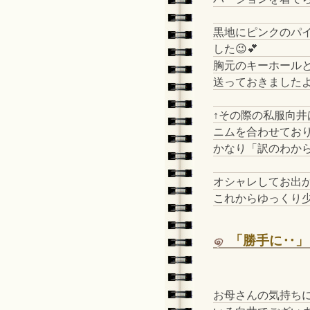
黒地にピンクのパイ
した😉💕
胸元のキーホール
送っておきました
↑その際の私服向
ニムを合わせてお
かなり「訳のわか
オシャレしてお出
これからゆっくり
「勝手に‥」
お母さんの気持ち