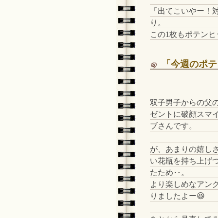
「出てこいやー！
り。
この1枚もポテン
「今週のポテ
双子男子からの父
ゼントに破顔スマ
ブさんです。
が、あまりの嬉し
い花瓶を持ち上げ
たため‥。
より楽しめなアン
りましたよー😆