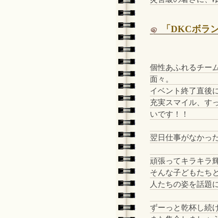
「DKCボラ
個性あふれるチー
面々。
イベント終了直後
充実スマイル、す
いです！！
翌日仕事がなかっ
頑張ってキラキラ
そんな子どもたち
人たちの姿を話題
ずーっと乾杯し続