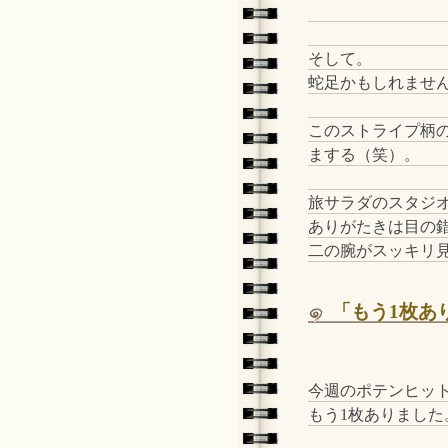
そして。
蛇足かもしれませ
このストライプ柄
まする（笑）。
旅サラダのスタジ
ありがたきは目の
二の腕がスッキリ見
「もう1枚あ
今週のポテンヒッ
もう1枚ありました