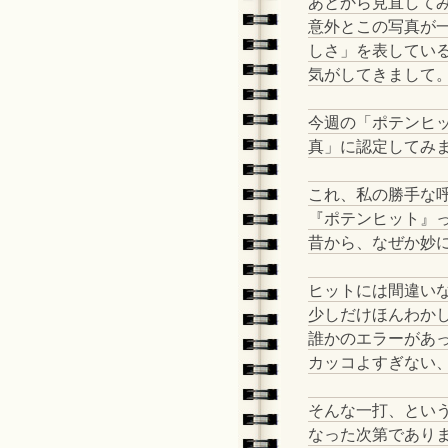
あとから見直して
意外とこの写真が
しさ」を表してい
気がしてきまして
今週の「ポテンヒ
真」に認定してみ
これ、私の勝手な
『ポテンヒット』
昔から、なぜか妙
ヒットには間違い
少しだけほんわか
誰かのエラーがあ
カッコよすぎない
そんな一打、とい
なった次第でありま