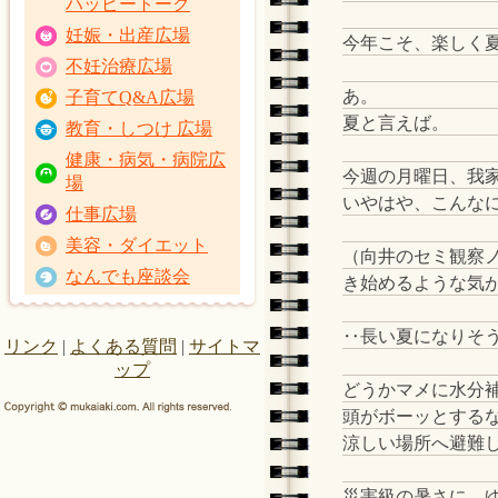
ハッピートーク
妊娠・出産広場
今年こそ、楽しく夏
不妊治療広場
あ。
子育てQ&A広場
夏と言えば。
教育・しつけ 広場
健康・病気・病院広
今週の月曜日、我
場
いやはや、こんな
仕事広場
美容・ダイエット
（向井のセミ観察ノ
なんでも座談会
き始めるような気
‥長い夏になりそ
リンク
|
よくある質問
|
サイトマ
ップ
どうかマメに水分
頭がボーッとする
涼しい場所へ避難
災害級の暑さに、