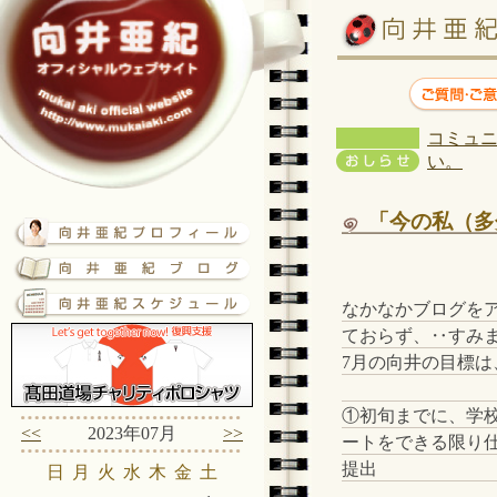
コミュニ
い。
「今の私（多
なかなかブログを
ておらず、‥すみ
7月の向井の目標は
①初旬までに、学
<<
2023年07月
>>
ートをできる限り
提出
日
月
火
水
木
金
土