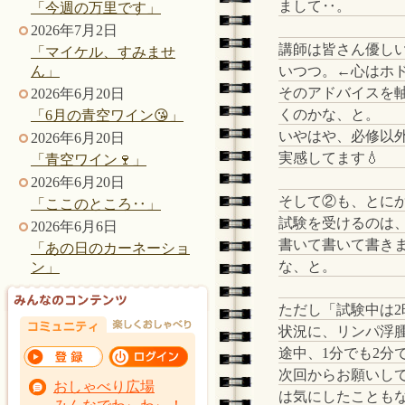
まして‥。
「今週の万里です」
2026年7月2日
講師は皆さん優し
「マイケル、すみませ
いつつ。←心はホド
ん」
そのアドバイスを
2026年6月20日
くのかな、と。
「6月の青空ワイン😘」
いやはや、必修以外
2026年6月20日
実感してます💧
「青空ワイン🍷」
2026年6月20日
そして②も、とに
「ここのところ‥」
試験を受けるのは
2026年6月6日
書いて書いて書き
「あの日のカーネーショ
な、と。
ン」
ただし「試験中は
状況に、リンパ浮
途中、1分でも2分
次回からお願いし
おしゃべり広場
は気にしたこともな