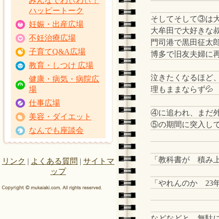
みんなでわぃわぃ！
ハッピートーク
そしてそして③は大
妊娠・出産広場
大牟田で大好きな
不妊治療広場
門司港で黒田征太
子育てQ&A広場
博多で旧友夫婦に
教育・しつけ 広場
泣きたくなるほど
健康・病気・病院広
理もままならず💦
場
仕事広場
④に追われ、まだ
美容・ダイエット
⑤の期間に突入し
なんでも座談会
「教科書が 積み
リンク
|
よくある質問
|
サイトマ
ップ
「やれんのか 23
などなどと、無駄