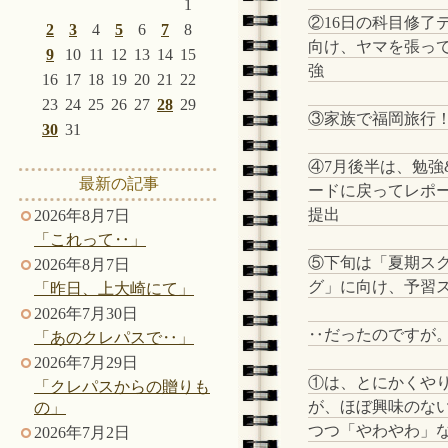
1
②16日の科目修了
2
3
4
5
6
7
8
向け、ヤマを張っ
9
10
11
12
13
14
15
強
16
17
18
19
20
21
22
23
24
25
26
27
28
29
③家族で福岡旅行
30
31
④7月後半は、勉強
最新の記事
ードに戻ってレポー
提出
2026年8月7日
「これって‥」
⑤下旬は「夏期ス
2026年8月7日
グ」に向け、予習
「昨日、上大崎にて」
2026年7月30日
‥だったのですが
「あのクレパスで‥」
2026年7月29日
①は、とにかくや
「クレパスからの贈りも
が、ほぼ興味のな
の」
つつ「やわやわ」
2026年7月2日