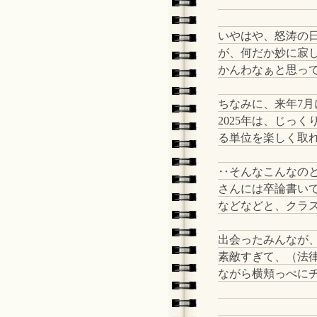
いやはや、怒涛の
が、何だか妙に寂
かんわなぁと思っ
ちなみに、来年7
2025年は、じっ
る単位を楽しく取
‥そんなこんなの
さんには卒論書い
などなどと、クラ
出会ったみんなが
素敵すぎて、（法
ながら横頬っぺにチ