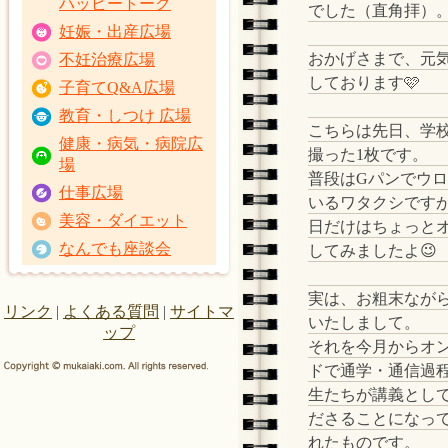
ハッピートーク
でした（直角拝）
妊娠・出産広場
おかげさまで、元
不妊治療広場
しております🩷
子育てQ&A広場
教育・しつけ 広場
こちらは先日、学
健康・病気・病院広
撮った1枚です。
場
普段はGパンでウ
仕事広場
いるワタクシです
美容・ダイエット
日だけはちょっと
なんでも座談会
してみましたよ😉
実は、お粗末なが
リンク
|
よくある質問
|
サイトマ
いたしまして。
ップ
それを今月からオ
ドで通学・通信過程
生たちが講義とし
ださることになっ
れたものです。