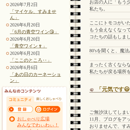
お店の人に「もう
2026年7月2日
私たち。
「マイケル、すみませ
ん」
ここにトモコがい
2026年6月20日
もう会えなくなっ
「6月の青空ワイン😘」
コたちの話もしまし
2026年6月20日
「青空ワイン🍷」
80'sを聞くと、
2026年6月20日
「ここのところ‥」
まったく古くなら
2026年6月6日
私たちが戻る場所を
「あの日のカーネーショ
ン」
「元気です
ご無沙汰してしま
おしゃべり広場
11月、ブログをア
みんなでわぃわぃ！
おりませんで、す