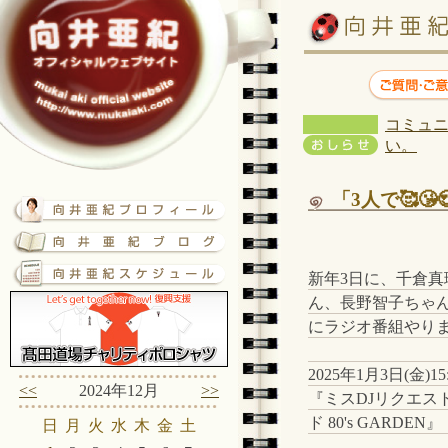
コミュニ
い。
「3人で🥰😘
新年3日に、千倉真
ん、長野智子ちゃ
にラジオ番組やり
2025年1月3日(金)15:
<<
2024年12月
>>
『ミスDJリクエス
ド 80's GARDEN』
日
月
火
水
木
金
土