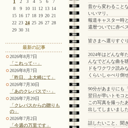
1
2
3
4
5
6
7
昔から変わること
8
9
10
11
12
13
14
いいマリ。
15
16
17
18
19
20
21
報道キャスター時
22
23
24
25
26
27
28
還暦ついでに赤ベ
29
30
31
皆さまへ選りすぐり
最新の記事
2024年はどんな
2026年8月7日
んなでどんな曲を
「これって‥」
ドをワクワク読みな
2026年8月7日
くらいしゃべり倒
「昨日、上大崎にて」
2026年7月30日
90分があまりにも
「あのクレパスで‥」
翌日が早いトモコ
2026年7月29日
この写真を撮った
「クレパスからの贈りも
出してしまいまし
の」
2026年7月2日
話したいこと、聞
「今週の万里です」