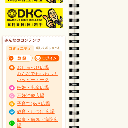
おしゃべり広場
みんなでわぃわぃ！
ハッピートーク
妊娠・出産広場
不妊治療広場
子育てQ&A広場
教育・しつけ 広場
健康・病気・病院広
場