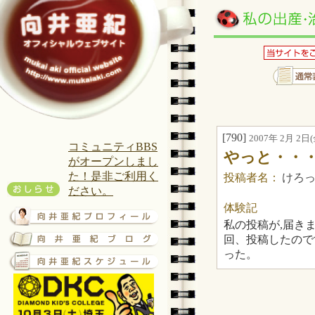
[790]
2007年 2月 2日(金
コミュニティBBS
やっと・・
がオープンしまし
た！是非ご利用く
投稿者名：
けろ
ださい。
体験記
私の投稿が,届き
回、投稿したので
った。