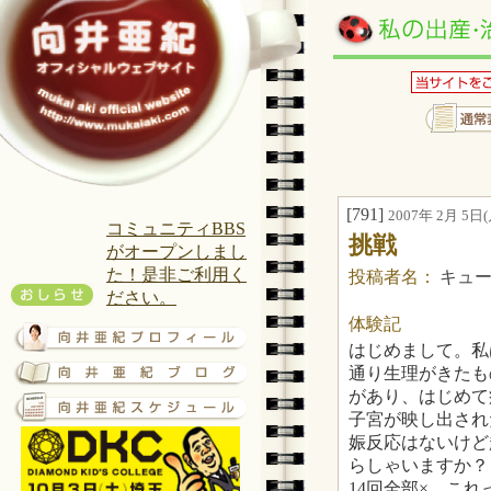
[791]
2007年 2月 5日(月
コミュニティBBS
挑戦
がオープンしまし
た！是非ご利用く
投稿者名：
キュ
ださい。
体験記
はじめまして。私
通り生理がきたも
があり、はじめて
子宮が映し出され
娠反応はないけど
らしゃいますか？
14回全部×。こ