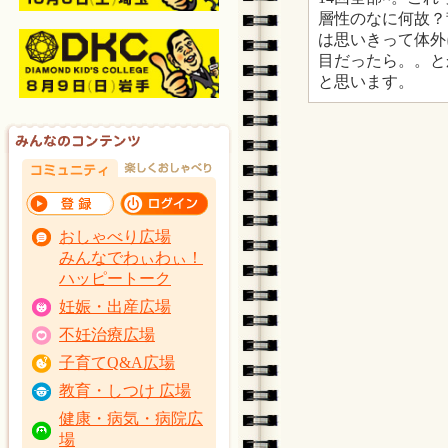
層性のなに何故？
は思いきって体外
目だったら。。と
と思います。
おしゃべり広場
みんなでわぃわぃ！
ハッピートーク
妊娠・出産広場
不妊治療広場
子育てQ&A広場
教育・しつけ 広場
健康・病気・病院広
場