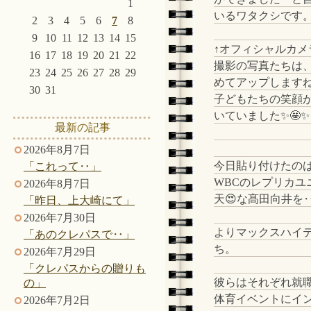
1
いるワタクシです
2
3
4
5
6
7
8
9
10
11
12
13
14
15
↑オフィシャルカメ
16
17
18
19
20
21
22
撮影の写真たちは
23
24
25
26
27
28
29
めてアップします
30
31
子どもたちの笑顔
いていました✨🤩✨
最新の記事
2026年8月7日
今日貼り付けたの
「これって‥」
WBCのレプリカユ
2026年8月7日
天😍な髙田向井を
「昨日、上大崎にて」
2026年7月30日
よりマックスハイ
「あのクレパスで‥」
ち。
2026年7月29日
「クレパスからの贈りも
彼らはそれぞれ就
の」
体育イベントにイ
2026年7月2日