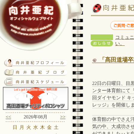
コミュニ
い。
「髙田道場卒
22日の日曜日、目
ンター体育館にて『
回ダイヤモンド キ
レッジ』を開催し
<<
2026年08月
>>
体育館の中でさえ
気の中、大成功さ
日
月
火
水
木
金
土
ができました‥と