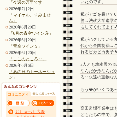
いたのです。
「今週の万里です」
2026年7月2日
私がアゴを乗せて
「マイケル、すみませ
勝→法政大学進学
ん」
もしてくれてます
2026年6月20日
「6月の青空ワイン😘」
私がハグしている丸
2026年6月20日
代から全国制覇→
「青空ワイン🍷」
れるピカピカ男子
2026年6月20日
「ここのところ‥」
2人とも幼稚園の
2026年6月6日
なんだか孫なんだ
「あの日のカーネーショ
る‥永遠の宝物なんで
ン」
もう❤️がいくつあ
髙田道場卒業生は
おしゃべり広場
どもたちの中で、