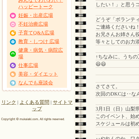
みんなでわぃわぃ！
したい！」と思う
ハッピートーク
妊娠・出産広場
どうぞ「ボランテ
不妊治療広場
ご連絡くださいね
子育てQ&A広場
お兄さんお姉さん
教育・しつけ 広場
等々としてのお力
健康・病気・病院広
↑ちなみに、うち
場
😃😃
仕事広場
美容・ダイエット
なんでも座談会
さてさて。
次回のDKCは‥な
リンク
|
よくある質問
|
サイトマ
3月1日（日）山梨
ップ
このイベント、始め
スケジュールは初
‥やれんのか、ワ