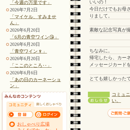
いいの！
「今週の万里です」
今日だけでもお母
2026年7月2日
りまして。
「マイケル、すみませ
ん」
素敵な記念写真が
2026年6月20日
「6月の青空ワイン😘」
2026年6月20日
ちなみに。
「青空ワイン🍷」
帰宅したら、カー
2026年6月20日
メッセージカード
「ここのところ‥」
2026年6月6日
とても嬉しかった
「あの日のカーネーショ
ン」
コミュニ
い。
おしゃべり広場