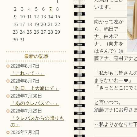
1
います。
2
3
4
5
6
7
8
9
10
11
12
13
14
15
向かって左か
16
17
18
19
20
21
22
ら、嶋田ア
23
24
25
26
27
28
29
ナ、白木ア
30
31
ナ、（向井を
はさんで）須
最新の記事
藤アナ、笹村アナ
2026年8月7日
「私がもし皆さん
「これって‥」
まらないわー❤️」
2026年8月7日
「きっとどこにでも
「昨日、上大崎にて」
2026年7月30日
と言いつつ。
「あのクレパスで‥」
須藤アナにお母さ
2026年7月29日
「クレパスからの贈りも
‥私よりかなり年
の」
2026年7月2日