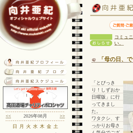
コミュニ
い。
「母の日、で
「とびっき
り！しずおか
日曜版」に行
ってきまし
た。
<<
2026年08月
>>
ワタクシ、す
っかりお母さ
日
月
火
水
木
金
土
ん気分でござ