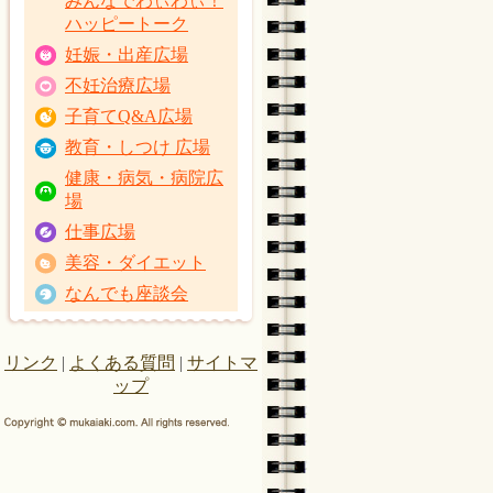
みんなでわぃわぃ！
ハッピートーク
妊娠・出産広場
不妊治療広場
子育てQ&A広場
教育・しつけ 広場
健康・病気・病院広
場
仕事広場
美容・ダイエット
なんでも座談会
リンク
|
よくある質問
|
サイトマ
ップ