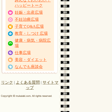
みんなでわぃわぃ！
ハッピートーク
妊娠・出産広場
不妊治療広場
子育てQ&A広場
教育・しつけ 広場
健康・病気・病院広
場
仕事広場
美容・ダイエット
なんでも座談会
リンク
|
よくある質問
|
サイトマ
ップ