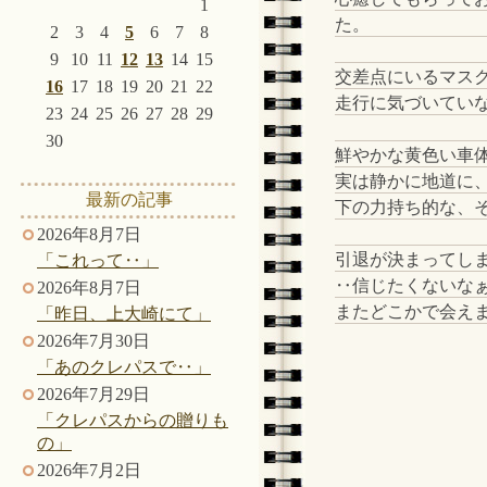
1
た。
2
3
4
5
6
7
8
9
10
11
12
13
14
15
交差点にいるマス
16
17
18
19
20
21
22
走行に気づいてい
23
24
25
26
27
28
29
30
鮮やかな黄色い車
実は静かに地道に
最新の記事
下の力持ち的な、
2026年8月7日
引退が決まってし
「これって‥」
‥信じたくないな
2026年8月7日
またどこかで会え
「昨日、上大崎にて」
2026年7月30日
「あのクレパスで‥」
2026年7月29日
「クレパスからの贈りも
の」
2026年7月2日