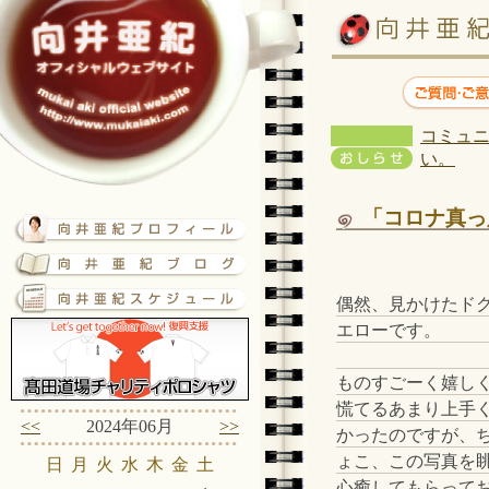
コミュニ
い。
「コロナ真っ
偶然、見かけたド
エローです。
ものすごーく嬉し
慌てるあまり上手
<<
2024年06月
>>
かったのですが、
ょこ、この写真を
日
月
火
水
木
金
土
心癒してもらって