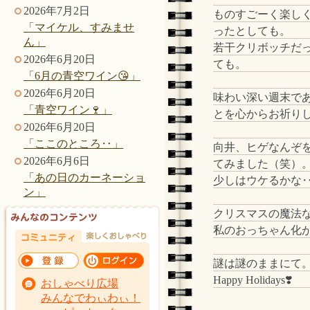
2026年7月2日
ものすごーく楽し
「マイケル、すみませ
ったとしても。
ん」
若干クリボッチだ
2026年6月20日
ても。
「6月の青空ワイン😘」
2026年6月20日
味わい深い週末で
「青空ワイン🍷」
とを心からお祈り
2026年6月20日
「ここのところ‥」
向井、ヒゲなんぞ
2026年6月6日
てみました（笑）
「あの日のカーネーショ
少しはウケるかな
ン」
クリスマスの魔法
私のおっちゃん化
謎は謎のままにて
Happy Holidays❣️
おしゃべり広場
みんなでわぃわぃ！