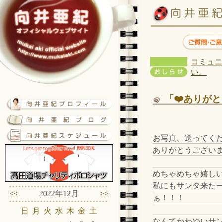
コミュニ
い。
「❤️ありがと
お写真、送ってく
ありがとうござい
めちゃめちゃ嬉し
私にもサンタ来た
<<
2022年12月
>>
ぁ！！！
日
月
火
水
木
金
土
なんてかわゆいサ