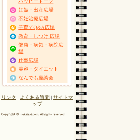
ハッピートーク
妊娠・出産広場
不妊治療広場
子育てQ&A広場
教育・しつけ 広場
健康・病気・病院広
場
仕事広場
美容・ダイエット
なんでも座談会
リンク
|
よくある質問
|
サイトマ
ップ