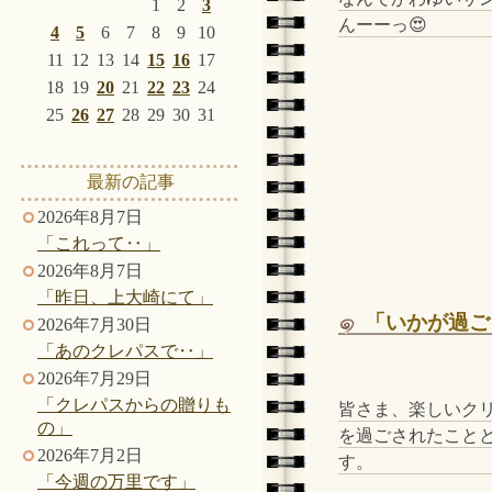
1
2
3
んーーっ😍
4
5
6
7
8
9
10
11
12
13
14
15
16
17
18
19
20
21
22
23
24
25
26
27
28
29
30
31
最新の記事
2026年8月7日
「これって‥」
2026年8月7日
「昨日、上大崎にて」
「いかが過ご
2026年7月30日
「あのクレパスで‥」
2026年7月29日
「クレパスからの贈りも
皆さま、楽しいク
の」
を過ごされたこと
2026年7月2日
す。
「今週の万里です」