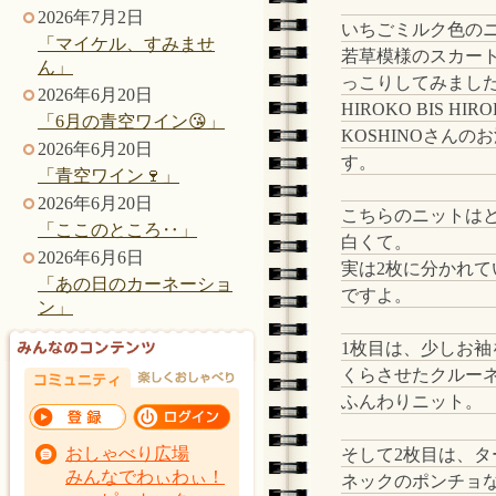
2026年7月2日
いちごミルク色の
「マイケル、すみませ
若草模様のスカー
ん」
っこりしてみまし
2026年6月20日
HIROKO BIS HIR
「6月の青空ワイン😘」
KOSHINOさんの
2026年6月20日
す。
「青空ワイン🍷」
2026年6月20日
こちらのニットは
「ここのところ‥」
白くて。
2026年6月6日
実は2枚に分かれて
「あの日のカーネーショ
ですよ。
ン」
1枚目は、少しお袖
くらさせたクルー
ふんわりニット。
おしゃべり広場
そして2枚目は、タ
みんなでわぃわぃ！
ネックのポンチョ