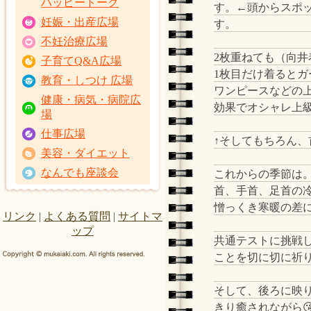
ハッピートーク
す。←頭からスポ
妊娠・出産広場
す。
不妊治療広場
2枚重ねても（向井
子育てQ&A広場
1枚目だけ着るとガ
教育・しつけ 広場
ワンピースなどの
健康・病気・病院広
効果でオシャレ上
場
仕事広場
↑そしてもちろん、
美容・ダイエット
なんでも座談会
これからの季節は
首、手首、足首の
憎っくき寒暖の差に
リンク
|
よくある質問
|
サイトマ
ップ
共通テストに挑戦
ことを切に切に祈
そして、後ろに映
きり癒されながら