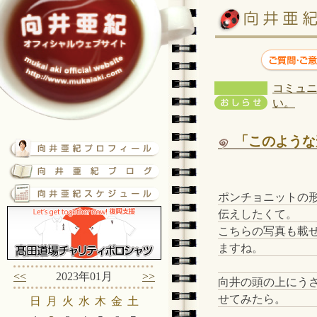
コミュニ
い。
「このような
ポンチョニットの
伝えしたくて。
こちらの写真も載
ますね。
<<
2023年01月
>>
向井の頭の上にう
せてみたら。
日
月
火
水
木
金
土