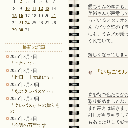
1
2
3
4
5
6
7
愛ちゃんの頭にも
8
9
10
11
12
13
14
美術さんが用意し
15
16
17
18
19
20
21
っているスタジオ
22
23
24
25
26
27
28
ん（バック壁のイ
29
30
31
にも、うさぎが乗
くれていて。
最新の記事
嬉しくなってしまい
2026年8月7日
「これって‥」
2026年8月7日
「いちごミル
「昨日、上大崎にて」
2026年7月30日
「あのクレパスで‥」
春を待つ色たちが
2026年7月29日
彩り始めましたね
「クレパスからの贈りも
まだ寒さは続きま
の」
射しがキラキラし
2026年7月2日
もあったりして😌
「今週の万里です」