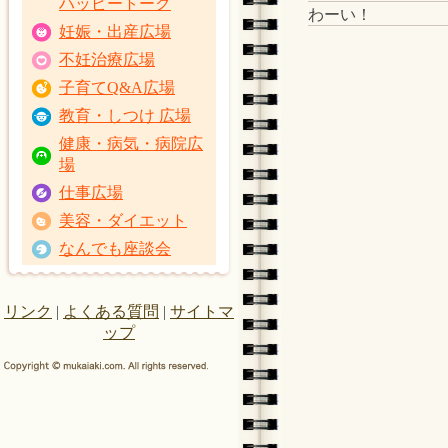
ハッピートーク
わーい！
妊娠・出産広場
不妊治療広場
子育てQ&A広場
教育・しつけ 広場
健康・病気・病院広
場
仕事広場
美容・ダイエット
なんでも座談会
リンク
|
よくある質問
|
サイトマ
ップ