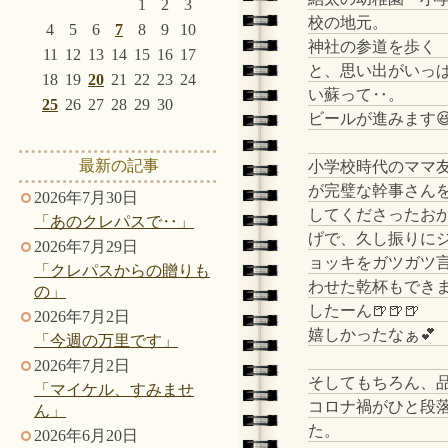
1
2
3
校の地元。
4
5
6
7
8
9
10
神社の参道を歩く
11
12
13
14
15
16
17
と、思い出がいっ
18
19
20
21
22
23
24
い蘇って‥。
25
26
27
28
29
30
ビールが進みます
最新の記事
小学校時代のママ
が完璧な幹事さん
2026年7月30日
してくださったお
「あのクレパスで‥」
げで、久し振りに
2026年7月29日
ョッキをガツガツ
「クレパスからの贈りも
わせた乾杯もでき
の」
したーん🍺🍺🍺
2026年7月2日
嬉しかったなぁ💕
「今週の万里です」
2026年7月2日
そしてもちろん、
「マイケル、すみませ
コロナ禍がひと段
ん」
た。
2026年6月20日