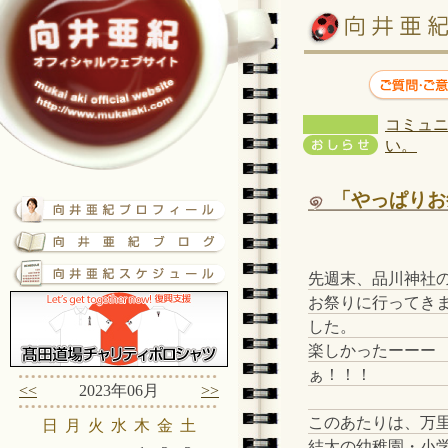
コミュニ
い。
「やっぱりお
先週末、品川神社
お祭りに行ってき
した。
楽しかったーーー
ぁ！！！
<<
2023年06月
>>
このあたりは、万
日
月
火
水
木
金
土
結太の幼稚園・小