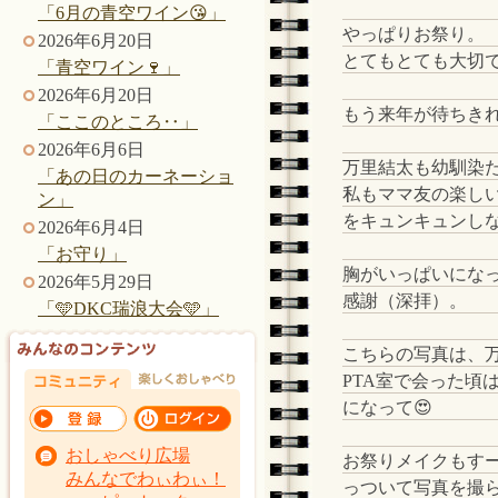
「6月の青空ワイン😘」
やっぱりお祭り。
2026年6月20日
とてもとても大切
「青空ワイン🍷」
2026年6月20日
もう来年が待ちき
「ここのところ‥」
2026年6月6日
万里結太も幼馴染
「あの日のカーネーショ
私もママ友の楽し
ン」
をキュンキュンし
2026年6月4日
「お守り」
胸がいっぱいにな
2026年5月29日
感謝（深拝）。
「🩵DKC瑞浪大会🩵」
こちらの写真は、
PTA室で会った頃
になって😍
おしゃべり広場
お祭りメイクもす
みんなでわぃわぃ！
っついて写真を撮